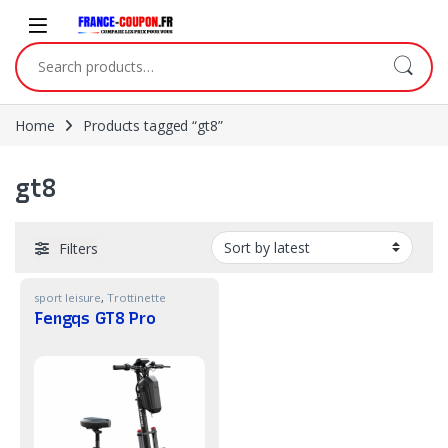
Skip to navigation
Skip to content
Search for:
Home
Products tagged “gt8”
gt8
Filters
sport leisure
,
Trottinette
Fengqs GT8 Pro