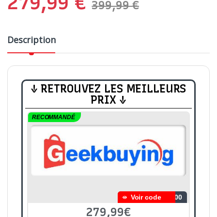
279,99
€
399,99
€
Description
↓ RETROUVEZ LES MEILLEURS
PRIX ↓
RECOMMANDÉ
Voir code
000
279,99€