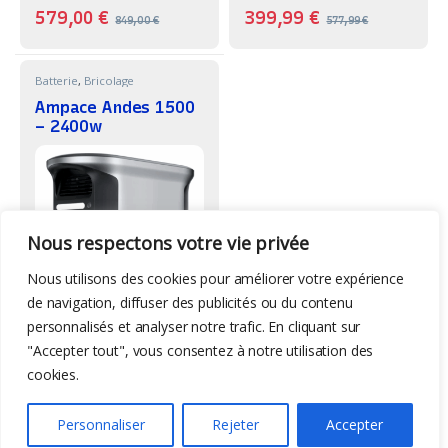
579,00
€
399,99
€
849,00
€
577,99
€
Batterie
,
Bricolage
Ampace Andes 1500
– 2400w
Nous respectons votre vie privée
Nous utilisons des cookies pour améliorer votre expérience
-
36%
de navigation, diffuser des publicités ou du contenu
personnalisés et analyser notre trafic. En cliquant sur
464,99
€
729,00
€
"Accepter tout", vous consentez à notre utilisation des
cookies.
Personnaliser
Rejeter
Accepter