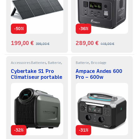
-
-
50%
36%
199,00
€
289,00
€
399,00
€
449,00
€
Accessoires Batteries
,
Batterie
,
Batterie
,
Bricolage
Bricolage
Cybertake S1 Pro
Ampace Andes 600
Climatiseur portable
Pro – 600w
-
-
32%
31%