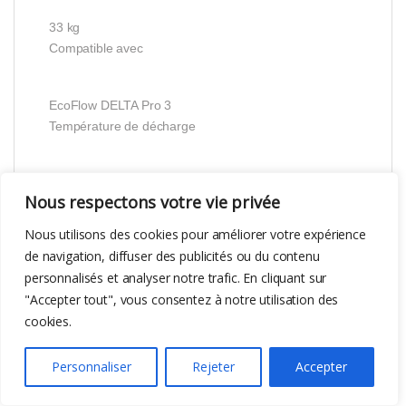
33 kg
Compatible avec
EcoFlow DELTA Pro 3
Température de décharge
-10 à 45 °C
Nous respectons votre vie privée
Température de rangement
Nous utilisons des cookies pour améliorer votre expérience
de navigation, diffuser des publicités ou du contenu
-10 à 45 °C
personnalisés et analyser notre trafic. En cliquant sur
Port d’entrée
"Accepter tout", vous consentez à notre utilisation des
cookies.
40 V-58,4 V=80 A max.
Dimensions
Personnaliser
Rejeter
Accepter