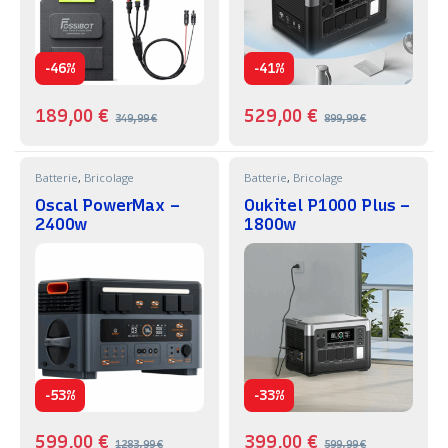
-
-
46%
41%
189,00
€
529,00
€
349,99
€
899,99
€
Batterie
,
Bricolage
Batterie
,
Bricolage
Oscal PowerMax –
Oukitel P1000 Plus –
2400w
1800w
-
-
53%
33%
599,00
€
399,00
€
1283,99
€
599,99
€