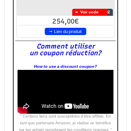
Voir code
I02
254,00€
Lien du produit
Comment utiliser
un coupon réduction?
How to use a discount coupon?
” Certains liens sont susceptibles d’être affiliés. En
tant que partenaire Amazon, je réalise un bénéfice
sur les achats remplissant les conditions requises. “