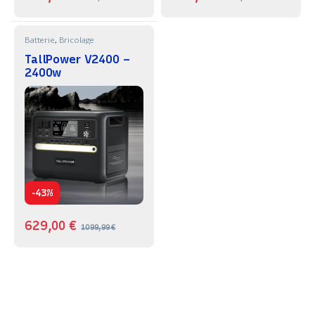
Batterie
,
Bricolage
TallPower V2400 –
2400w
-
43%
629,00
€
1099,99
€