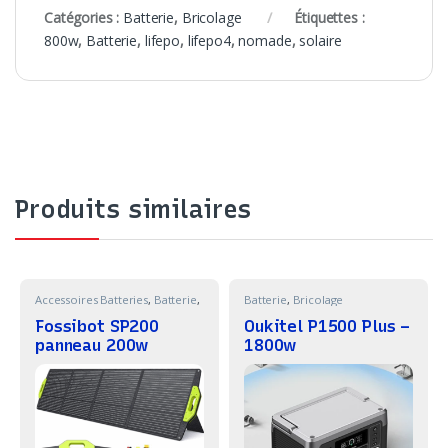
Catégories :
Batterie
,
Bricolage
Étiquettes :
800w
,
Batterie
,
lifepo
,
lifepo4
,
nomade
,
solaire
Produits similaires
Accessoires Batteries
,
Batterie
,
Batterie
,
Bricolage
Bricolage
Fossibot SP200
Oukitel P1500 Plus –
panneau 200w
1800w