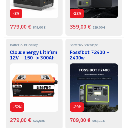
-
-
8%
32%
779,00
€
359,00
€
849,00
€
529,00
€
Batterie
,
Bricolage
Batterie
,
Bricolage
Cloudenergy Lithium
Fossibot F2400 –
12V – 150 -> 300Ah
2400w
-
-
52%
29%
279,00
€
709,00
€
579,99
€
999,00
€