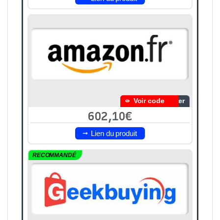
Voir code
her
602,10€
Lien du produit
RECOMMANDÉ