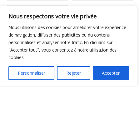
Batterie
,
Bricolage
Nous respectons votre vie privée
Redodo Lithium 12v
– 100 -> 300ah
Nous utilisons des cookies pour améliorer votre expérience
de navigation, diffuser des publicités ou du contenu
personnalisés et analyser notre trafic. En cliquant sur
"Accepter tout", vous consentez à notre utilisation des
cookies.
Personnaliser
Rejeter
Accepter
-
74%
206,80
€
799,99
€