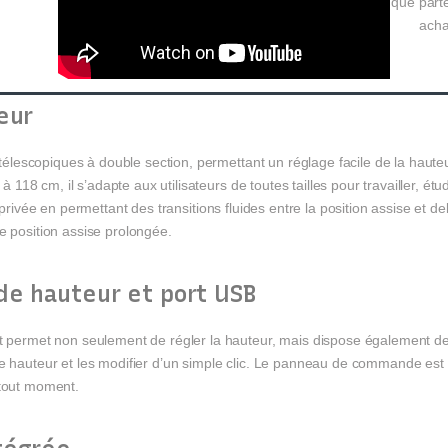
que parte
acha
eur
lescopiques à double section, permettant un réglage facile de la haut
8 cm, il s’adapte aux utilisateurs de toutes tailles pour travailler, étu
e privée en permettant des transitions fluides entre la position assise et 
e position assise prolongée.
de hauteur et port USB
rmet non seulement de régler la hauteur, mais dispose également de t
de hauteur et les modifier d’un simple clic. Le panneau de commande est
 tout moment.