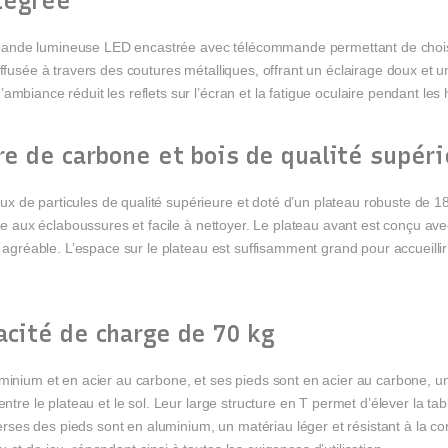
tégrée
ande lumineuse LED encastrée avec télécommande permettant de choisi
iffusée à travers des coutures métalliques, offrant un éclairage doux et 
mbiance réduit les reflets sur l’écran et la fatigue oculaire pendant les
re de carbone et bois de qualité supér
 de particules de qualité supérieure et doté d’un plateau robuste de 1
ante aux éclaboussures et facile à nettoyer. Le plateau avant est conçu 
t agréable. L’espace sur le plateau est suffisamment grand pour accueillir
acité de charge de 70 kg
minium et en acier au carbone, et ses pieds sont en acier au carbone, un
entre le plateau et le sol. Leur large structure en T permet d’élever la t
averses des pieds sont en aluminium, un matériau léger et résistant à la c