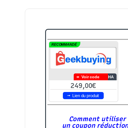
RECOMMANDÉ
Voir code
AHA
249,00€
Lien du produit
Comment utiliser
un coupon réductio