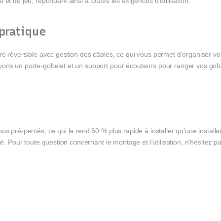
et de jeu, répondant ainsi à toutes les exigences d’utilisation.
 pratique
e réversible avec gestion des câbles, ce qui vous permet d’organiser vos
vons un porte-gobelet et un support pour écouteurs pour ranger vos gobe
s pré-percés, ce qui la rend 60 % plus rapide à installer qu’une installa
lé. Pour toute question concernant le montage et l’utilisation, n’hésitez p