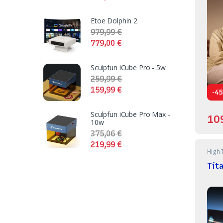
Etoe Dolphin 2
979,99
€
779,00
€
Sculpfun iCube Pro - 5w
259,99
€
159,99
€
-
45
Sculpfun iCube Pro Max -
10
10w
375,06
€
219,99
€
High 
Tit