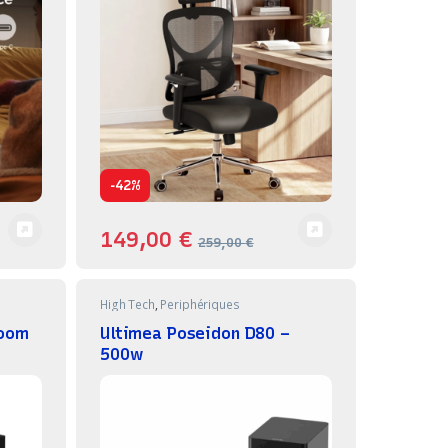
-
42%
149,00
€
259,00
€
High Tech
,
Periphériques
Boom
Ultimea Poseidon D80 –
500w