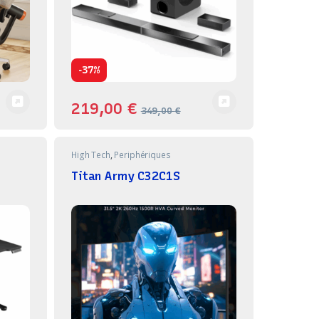
-
37%
219,00
€
349,00
€
High Tech
,
Periphériques
Titan Army C32C1S