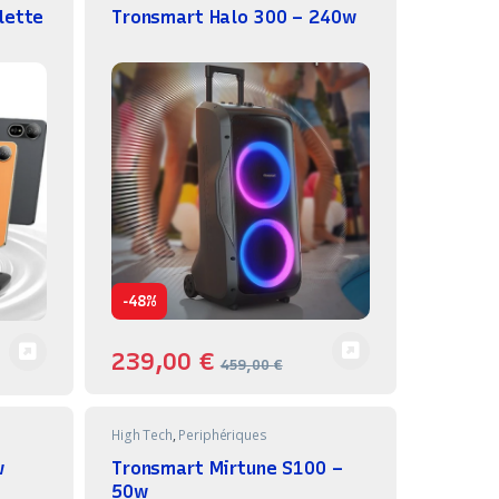
lette
Tronsmart Halo 300 – 240w
-
48%
239,00
€
459,00
€
High Tech
,
Periphériques
w
Tronsmart Mirtune S100 –
50w