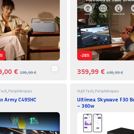
-
%
28%
9,00
€
359,99
€
199,99
€
499,99
€
Tech
,
Periphériques
High Tech
,
Periphériques
an Army C49SHC
Ultimea Skywave F30 
– 360w