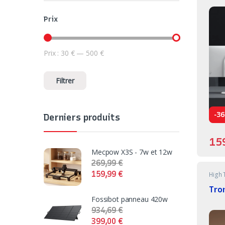
Prix
Prix :
30 €
—
500 €
Prix min
Prix max
Filtrer
-
36
Derniers produits
15
Mecpow X3S - 7w et 12w
269,99
€
159,99
€
High 
Tro
Fossibot panneau 420w
934,69
€
399,00
€