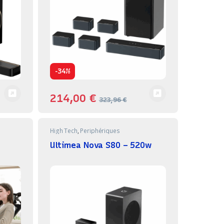
-
34%
214,00
€
323,96
€
High Tech
,
Periphériques
Ultimea Nova S80 – 520w