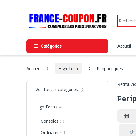
Skip to navigation
Skip to content
Search fo
Catégories
Accueil
Accueil
High Tech
Periphériques
Retrouvez
Voir toutes catégories
Peri
High Tech
(34)
Consoles
(3)
High 
Ordinateur
(1)