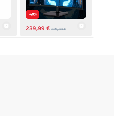
-
40%
239,99
€
399,99
€