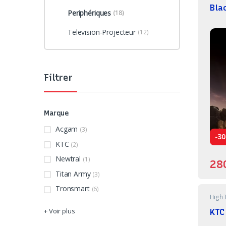
Bla
Periphériques
(18)
Television-Projecteur
(12)
Filtrer
Marque
Acgam
(3)
-
3
KTC
(2)
Newtral
(1)
28
Titan Army
(3)
Tronsmart
(6)
High 
+ Voir plus
KTC