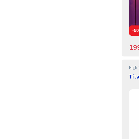
-
5
19
High 
Tit