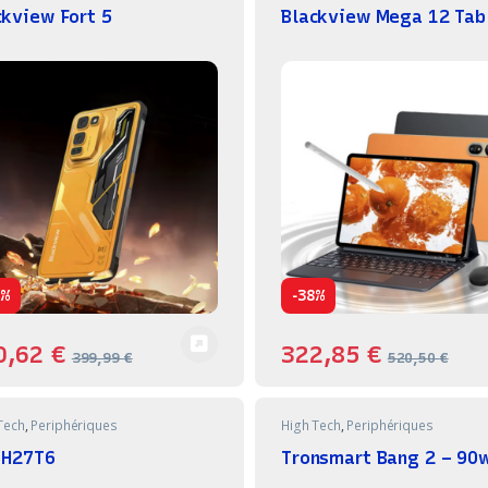
ckview Fort 5
Blackview Mega 12 Tab
-
0%
38%
0,62
€
322,85
€
399,99
€
520,50
€
Tech
,
Periphériques
High Tech
,
Periphériques
 H27T6
Tronsmart Bang 2 – 90