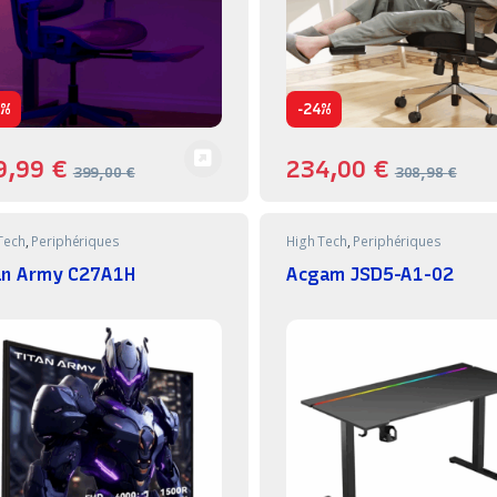
-
0%
24%
9,99
€
234,00
€
399,00
€
308,98
€
Tech
,
Periphériques
High Tech
,
Periphériques
an Army C27A1H
Acgam JSD5-A1-02