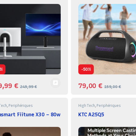
-
%
50%
9,99
€
79,00
€
249,99
€
159,00
€
Tech
,
Periphériques
High Tech
,
Periphériques
nsmart Fiitune X30 – 80w
KTC A25Q5