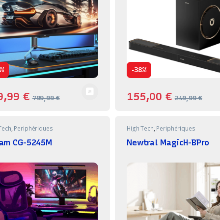
-
%
38%
9,99
€
155,00
€
799,99
€
249,99
€
Tech
,
Periphériques
High Tech
,
Periphériques
am CG-5245M
Newtral MagicH-BPro