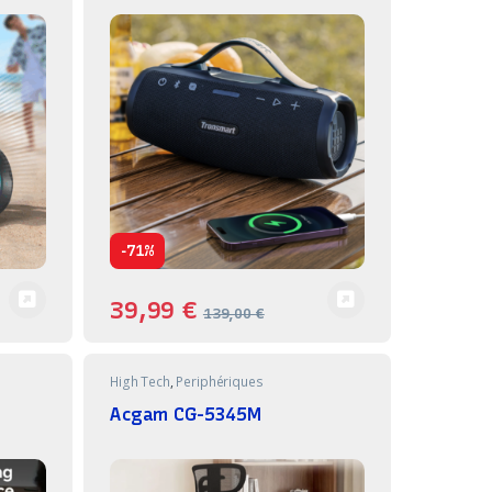
-
71%
39,99
€
139,00
€
High Tech
,
Periphériques
Acgam CG-5345M