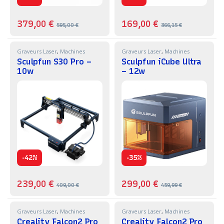
379,00
€
169,00
€
595,00
€
366,15
€
Graveurs Laser
,
Machines
Graveurs Laser
,
Machines
Sculpfun S30 Pro –
Sculpfun iCube Ultra
10w
– 12w
-
-
42%
35%
239,00
€
299,00
€
409,00
€
459,99
€
Graveurs Laser
,
Machines
Graveurs Laser
,
Machines
Creality Falcon2 Pro
Creality Falcon2 Pro