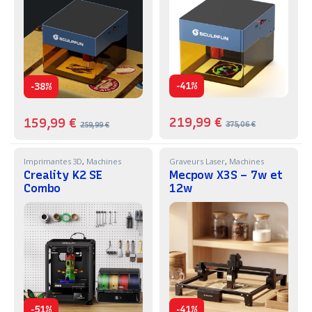
-
-
41%
38%
219,99
€
159,99
€
375,06
€
259,99
€
Imprimantes 3D
,
Machines
Graveurs Laser
,
Machines
Creality K2 SE
Mecpow X3S – 7w et
Combo
12w
-
-
51%
41%