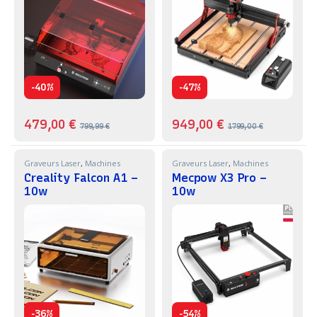
-
-
40%
47%
479,00
€
949,00
€
799,99
€
1799,00
€
Graveurs Laser
,
Machines
Graveurs Laser
,
Machines
Creality Falcon A1 –
Mecpow X3 Pro –
10w
10w
-
-
36%
54%