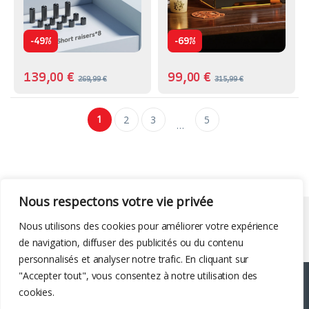
-
-
49%
69%
139,00
€
99,00
€
269,99
€
315,99
€
1
2
3
5
…
Nous respectons votre vie privée
Liens utiles
Nous utilisons des cookies pour améliorer votre expérience
de navigation, diffuser des publicités ou du contenu
personnalisés et analyser notre trafic. En cliquant sur
"Accepter tout", vous consentez à notre utilisation des
cookies.