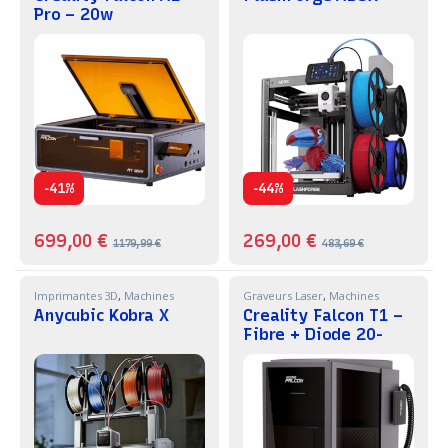
Pro – 20w
-
-
41%
44%
699,00
€
269,00
€
1179,99
€
483,69
€
Imprimantes 3D
,
Machines
Graveurs Laser
,
Machines
Anycubic Kobra X
Creality Falcon T1 –
Fibre + Diode 20-
40w