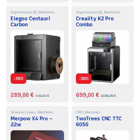
Imprimantes 3D
,
Machines
Imprimantes 3D
,
Machines
Elegoo Centauri
Creality K2 Pro
Carbon
Combo
-
-
36%
36%
289,00
€
699,00
€
449,00
€
1099,99
€
Graveurs Laser
,
Machines
CNC
,
Machines
Mecpow X4 Pro –
TwoTrees CNC TTC
22w
6050