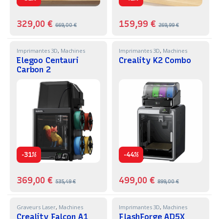
329,00
€
159,99
€
669,00
€
269,99
€
Imprimantes 3D
,
Machines
Imprimantes 3D
,
Machines
Elegoo Centauri
Creality K2 Combo
Carbon 2
-
-
31%
44%
369,00
€
499,00
€
535,49
€
899,00
€
Graveurs Laser
,
Machines
Imprimantes 3D
,
Machines
Creality Falcon A1
FlashForge AD5X