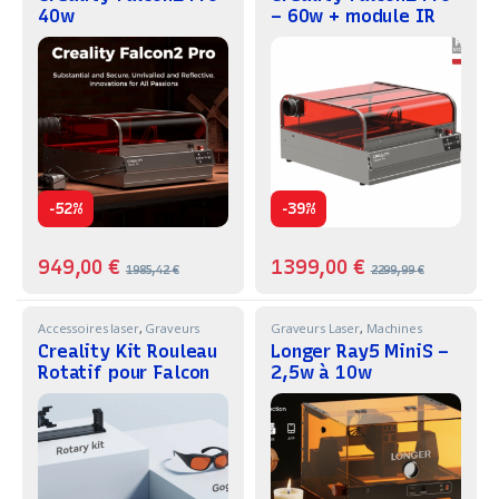
40w
– 60w + module IR
1,6w
-
-
52%
39%
949,00
€
1399,00
€
1985,42
€
2299,99
€
Accessoires laser
,
Graveurs
Graveurs Laser
,
Machines
Laser
,
Machines
Creality Kit Rouleau
Longer Ray5 MiniS –
Rotatif pour Falcon
2,5w à 10w
A1