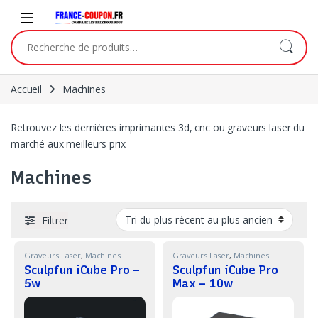
Skip to navigation
Skip to content
Recherche pour :
Accueil
Machines
Retrouvez les dernières imprimantes 3d, cnc ou graveurs laser du
marché aux meilleurs prix
Machines
Filtrer
Graveurs Laser
,
Machines
Graveurs Laser
,
Machines
Sculpfun iCube Pro –
Sculpfun iCube Pro
5w
Max – 10w