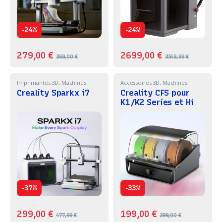
-
-
24%
24%
279,00
€
2699,00
€
369,00
€
3549,99
€
Imprimantes 3D
,
Machines
Accessoires 3D
,
Machines
Creality Sparkx i7
Creality CFS pour
K1/K2 Series et Hi
-
-
37%
33%
299,00
€
199,00
€
477,99
€
299,00
€