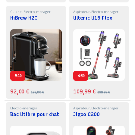
Cuisine
,
Electro-menager
Aspirateur
,
Electro-menager
HiBrew H2C
Ultenic U16 Flex
-
-
54%
45%
92,00
€
109,99
€
199,00
€
199,99
€
Electro-menager
Aspirateur
,
Electro-menager
Bac litière pour chat
Jigoo C200