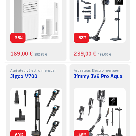
-
-
35%
52%
189,00
€
239,00
€
292,83
€
499,00
€
Aspirateur
,
Electro-menager
Aspirateur
,
Electro-menager
Jigoo V700
Jimmy JV9 Pro Aqua
-
-
60%
48%