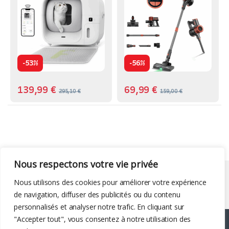
-
-
53%
56%
139,99
€
69,99
€
295,10
€
159,00
€
Nous respectons votre vie privée
Liens utiles
Nous utilisons des cookies pour améliorer votre expérience
de navigation, diffuser des publicités ou du contenu
personnalisés et analyser notre trafic. En cliquant sur
"Accepter tout", vous consentez à notre utilisation des