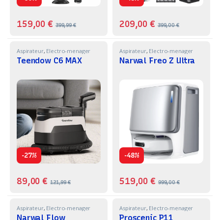
159,00
€
209,00
€
399,99
€
399,00
€
Aspirateur
,
Electro-menager
Aspirateur
,
Electro-menager
Teendow C6 MAX
Narwal Freo Z Ultra
-
-
27%
48%
89,00
€
519,00
€
121,99
€
999,00
€
Aspirateur
,
Electro-menager
Aspirateur
,
Electro-menager
Narwal Flow
Proscenic P11