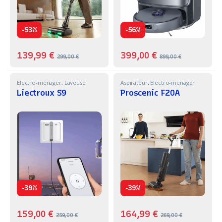
-
-
53%
56%
139,99
€
399,00
€
299,00
€
899,00
€
Electro-menager
,
Laveuse
Aspirateur
,
Electro-menager
Liectroux S9
Proscenic F20A
-
-
39%
39%
159,00
€
164,99
€
259,00
€
269,00
€