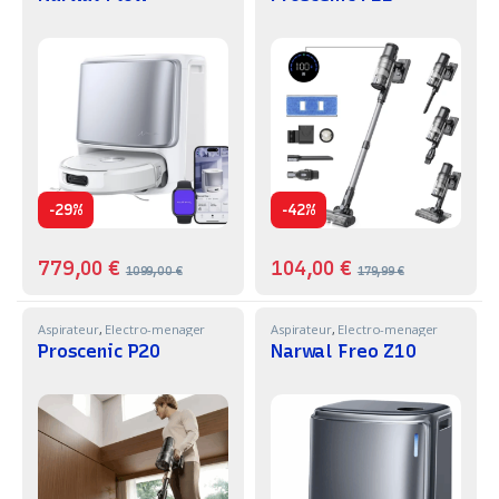
-
-
29%
42%
779,00
€
104,00
€
1099,00
€
179,99
€
Aspirateur
,
Electro-menager
Aspirateur
,
Electro-menager
Proscenic P20
Narwal Freo Z10