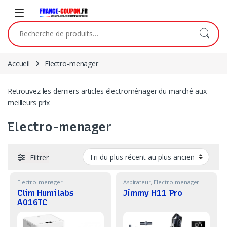
Skip to navigation
Skip to content
Recherche pour :
Accueil
Electro-menager
Retrouvez les derniers articles électroménager du marché aux
meilleurs prix
Electro-menager
Filtrer
Electro-menager
Aspirateur
,
Electro-menager
Clim Humilabs
Jimmy H11 Pro
A016TC