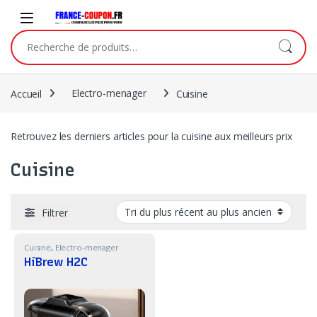
Skip to navigation
Skip to content
Recherche pour :
Accueil
Electro-menager
Cuisine
Retrouvez les derniers articles pour la cuisine aux meilleurs prix
Cuisine
Filtrer
Cuisine
,
Electro-menager
HiBrew H2C