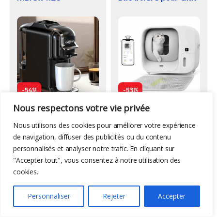
-
-
54%
53%
Nous respectons votre vie privée
92,00
€
139,99
€
199,00
€
295,10
€
Nous utilisons des cookies pour améliorer votre expérience
de navigation, diffuser des publicités ou du contenu
Aspirateur
,
Electro-menager
Aspirateur
,
Electro-menager
personnalisés et analyser notre trafic. En cliquant sur
Jimmy H11 Pro
Ultenic U16 Flex
"Accepter tout", vous consentez à notre utilisation des
cookies.
Personnaliser
Rejeter
Accepter