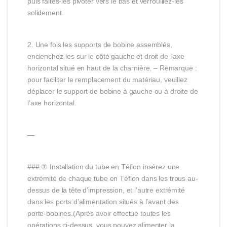
puis faites-les pivoter vers le bas et verrouillez-les
solidement.
2. Une fois les supports de bobine assemblés,
enclenchez-les sur le côté gauche et droit de l’axe
horizontal situé en haut de la charnière. – Remarque :
pour faciliter le remplacement du matériau, veuillez
déplacer le support de bobine à gauche ou à droite de
l’axe horizontal.
—
### ⑦ Installation du tube en Téflon insérez une
extrémité de chaque tube en Téflon dans les trous au-
dessus de la tête d’impression, et l’autre extrémité
dans les ports d’alimentation situés à l’avant des
porte-bobines.(Après avoir effectué toutes les
opérations ci-dessus, vous pouvez alimenter la