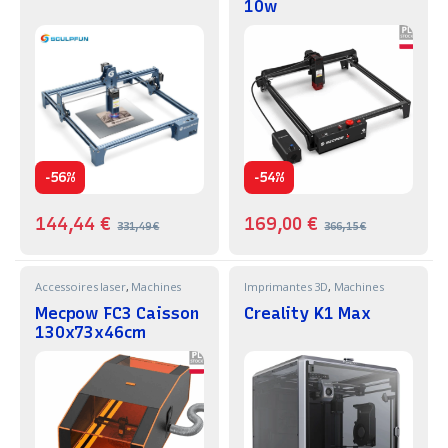
10w
-
-
56%
54%
144,44
€
169,00
€
331,49
€
366,15
€
Accessoires laser
,
Machines
Imprimantes 3D
,
Machines
Mecpow FC3 Caisson
Creality K1 Max
130x73x46cm