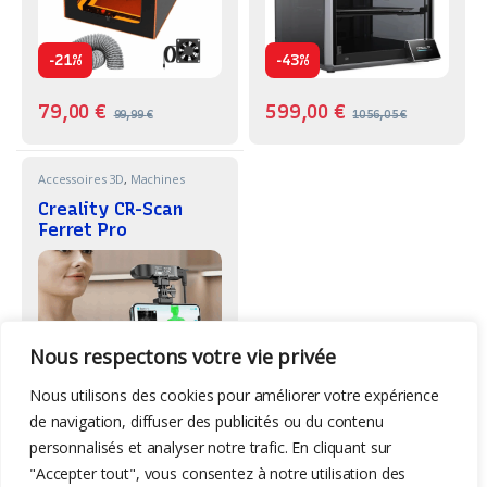
-
-
21%
43%
79,00
€
599,00
€
99,99
€
1056,05
€
Accessoires 3D
,
Machines
Creality CR-Scan
Ferret Pro
Nous respectons votre vie privée
Nous utilisons des cookies pour améliorer votre expérience
-
44%
de navigation, diffuser des publicités ou du contenu
personnalisés et analyser notre trafic. En cliquant sur
279,00
€
499,00
€
"Accepter tout", vous consentez à notre utilisation des