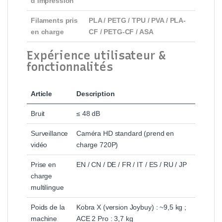
d’impression
Filaments pris
PLA / PETG / TPU / PVA / PLA-
en charge
CF / PETG-CF / ASA
Expérience utilisateur &
fonctionnalités
Article
Description
Bruit
≤ 48 dB
Surveillance
Caméra HD standard (prend en
vidéo
charge 720P)
Prise en
EN / CN / DE / FR / IT / ES / RU / JP
charge
multilingue
Poids de la
Kobra X (version Joybuy) : ~9,5 kg ;
machine
ACE 2 Pro : 3,7 kg