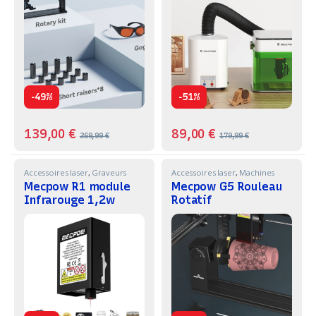
-
-
49%
51%
139,00
€
89,00
€
269,99
€
179,99
€
Accessoires laser
,
Graveurs
Accessoires laser
,
Machines
Laser
,
Machines
Mecpow R1 module
Mecpow G5 Rouleau
Infrarouge 1,2w
Rotatif