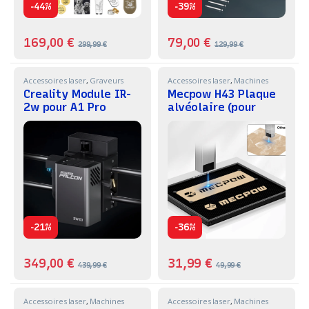
-
-
44%
39%
169,00
€
79,00
€
299,99
€
129,99
€
Accessoires laser
,
Graveurs
Accessoires laser
,
Machines
Laser
,
Machines
Creality Module IR-
Mecpow H43 Plaque
2w pour A1 Pro
alvéolaire (pour
Creality A1-A1 Pro)
-
-
21%
36%
349,00
€
31,99
€
439,99
€
49,99
€
Accessoires laser
,
Machines
Accessoires laser
,
Machines