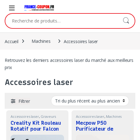
Skip to navigation
Skip to content
Recherche pour :
Accueil
Machines
Accessoires laser
Retrouvez les derniers accessoires laser du marché aux meilleurs
prix
Accessoires laser
Filtrer
Accessoires laser
,
Graveurs
Accessoires laser
,
Machines
Laser
,
Machines
Creality Kit Rouleau
Mecpow P50
Rotatif pour Falcon
Purificateur de
A1
fumée