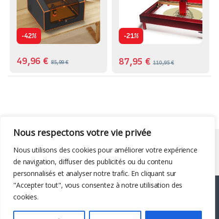
-
-
42%
21%
49,96
€
87,95
€
85,99
€
110,95
€
Nous respectons votre vie privée
Liens utiles
Nous utilisons des cookies pour améliorer votre expérience
de navigation, diffuser des publicités ou du contenu
personnalisés et analyser notre trafic. En cliquant sur
"Accepter tout", vous consentez à notre utilisation des
cookies.