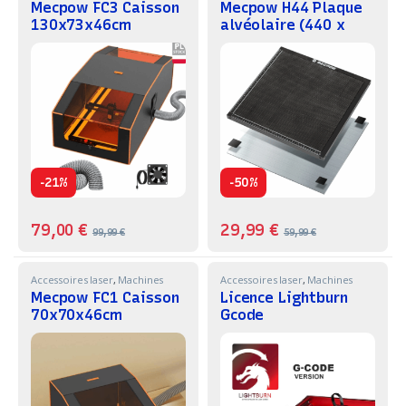
Mecpow FC3 Caisson
Mecpow H44 Plaque
130x73x46cm
alvéolaire (440 x
440 x 22 mm)
-
-
21%
50%
79,00
€
29,99
€
99,99
€
59,99
€
Accessoires laser
,
Machines
Accessoires laser
,
Machines
Mecpow FC1 Caisson
Licence Lightburn
70x70x46cm
Gcode