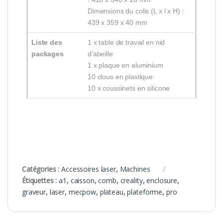
Dimensions du colis (L x l x H) :
439 x 359 x 40 mm
Liste des
1 x table de travail en nid
packages
d’abeille
1 x plaque en aluminium
10 clous en plastique
10 x coussinets en silicone
Catégories :
Accessoires laser
,
Machines
Étiquettes :
a1
,
caisson
,
comb
,
creality
,
enclosure
,
graveur
,
laser
,
mecpow
,
plateau
,
plateforme
,
pro