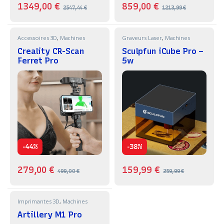
1349,00
€
859,00
€
2547,44
€
1213,99
€
Accessoires 3D
,
Machines
Graveurs Laser
,
Machines
Creality CR-Scan
Sculpfun iCube Pro –
Ferret Pro
5w
-
-
44%
38%
279,00
€
159,99
€
499,00
€
259,99
€
Imprimantes 3D
,
Machines
Artillery M1 Pro