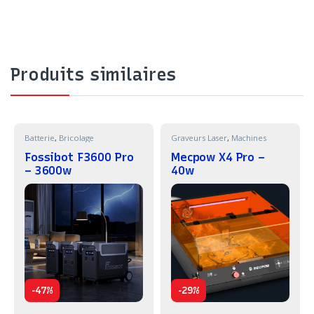
Produits similaires
Batterie
,
Bricolage
Graveurs Laser
,
Machines
Fossibot F3600 Pro
Mecpow X4 Pro –
– 3600w
40w
-
-
47%
29%