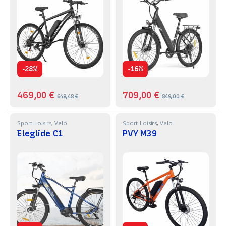
-
-
28%
16%
469,00
€
709,00
€
648,48
€
849,00
€
Sport-Loisirs
,
Velo
Sport-Loisirs
,
Velo
Eleglide C1
PVY M39