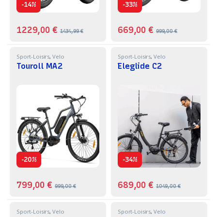
-
-
14%
33%
1229,00
€
669,00
€
1434,99
€
999,00
€
Sport-Loisirs
,
Velo
Sport-Loisirs
,
Velo
Touroll MA2
Eleglide C2
-
-
20%
34%
799,00
€
689,00
€
999,00
€
1049,00
€
Sport-Loisirs
,
Velo
Sport-Loisirs
,
Velo