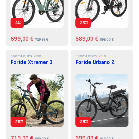
-
-
4%
23%
699,00
€
689,00
€
729,99
€
899,00
€
Sport-Loisirs
,
Velo
Sport-Loisirs
,
Velo
Foride Xtremer 3
Foride Urbano 2
-
-
28%
26%
719,00
€
699,00
€
999,00
€
949,00
€