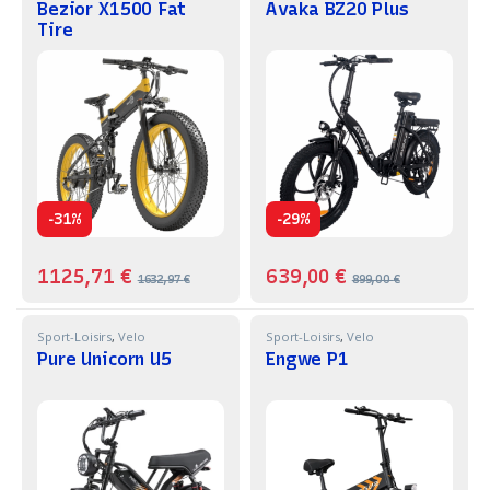
Bezior X1500 Fat
Avaka BZ20 Plus
Tire
-
-
31%
29%
1125,71
€
639,00
€
1632,97
€
899,00
€
Sport-Loisirs
,
Velo
Sport-Loisirs
,
Velo
Pure Unicorn U5
Engwe P1