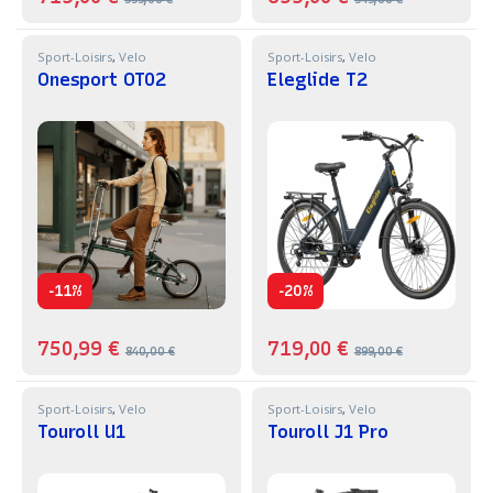
Sport-Loisirs
,
Velo
Sport-Loisirs
,
Velo
Onesport OT02
Eleglide T2
-
-
11%
20%
750,99
€
719,00
€
840,00
€
899,00
€
Sport-Loisirs
,
Velo
Sport-Loisirs
,
Velo
Touroll U1
Touroll J1 Pro