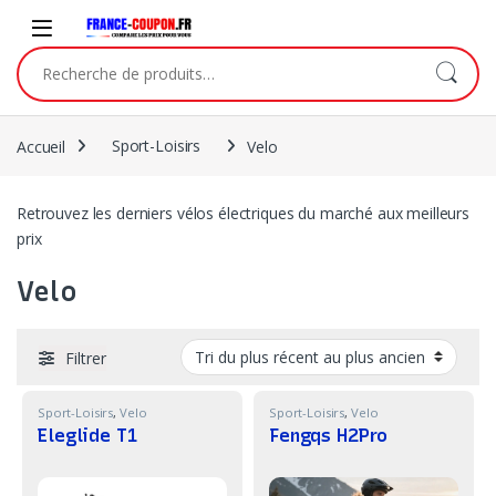
Skip to navigation
Skip to content
Recherche pour :
Accueil
Sport-Loisirs
Velo
Retrouvez les derniers vélos électriques du marché aux meilleurs
prix
Velo
Filtrer
Sport-Loisirs
,
Velo
Sport-Loisirs
,
Velo
Eleglide T1
Fengqs H2Pro