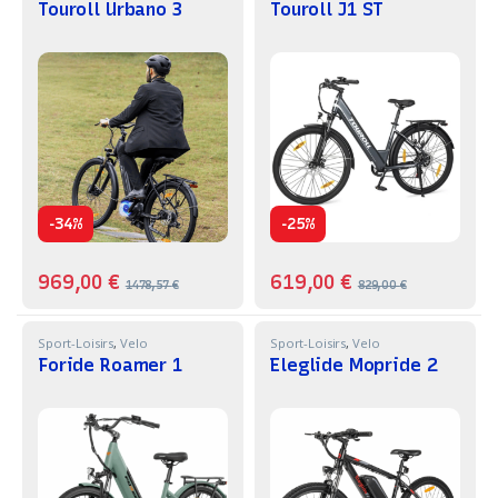
Touroll Urbano 3
Touroll J1 ST
-
-
34%
25%
969,00
€
619,00
€
1478,57
€
829,00
€
Sport-Loisirs
,
Velo
Sport-Loisirs
,
Velo
Foride Roamer 1
Eleglide Mopride 2