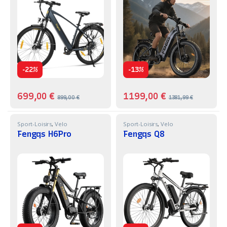
-
-
22%
13%
699,00
€
1199,00
€
899,00
€
1381,99
€
Sport-Loisirs
,
Velo
Sport-Loisirs
,
Velo
Fengqs H6Pro
Fengqs Q8