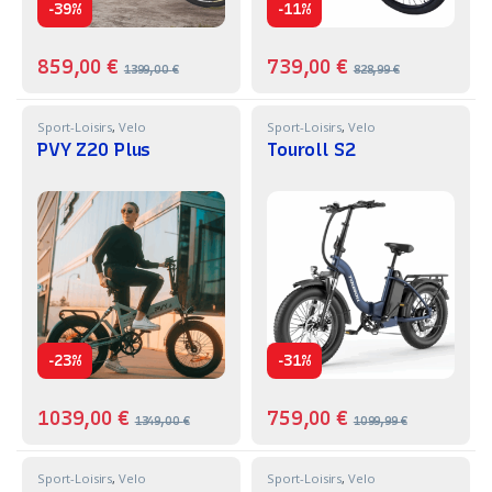
-
-
39%
11%
859,00
€
739,00
€
1399,00
€
828,99
€
Sport-Loisirs
,
Velo
Sport-Loisirs
,
Velo
PVY Z20 Plus
Touroll S2
-
-
23%
31%
1039,00
€
759,00
€
1349,00
€
1099,99
€
Sport-Loisirs
,
Velo
Sport-Loisirs
,
Velo