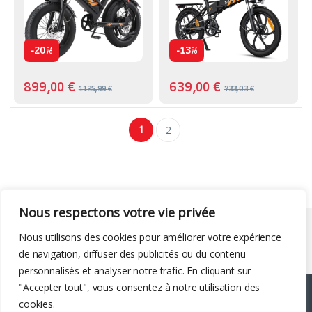
-
-
20%
13%
899,00
€
639,00
€
1125,99
€
733,03
€
1
2
Nous respectons votre vie privée
Liens utiles
Nous utilisons des cookies pour améliorer votre expérience
de navigation, diffuser des publicités ou du contenu
personnalisés et analyser notre trafic. En cliquant sur
"Accepter tout", vous consentez à notre utilisation des
cookies.