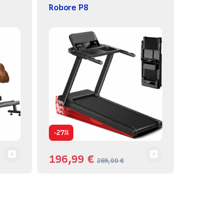
Robore P8
-
27%
196,99
€
269,00
€