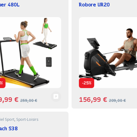
uer 480L
Robore UR20
-
%
25%
9,99
€
156,99
€
259,00
€
209,00
€
iel Sport
,
Sport-Loisirs
ach S38