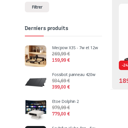
Filtrer
Derniers produits
Mecpow X3S - 7w et 12w
269,99
€
159,99
€
-
24
Fossibot panneau 420w
18
934,69
€
399,00
€
Etoe Dolphin 2
979,99
€
779,00
€