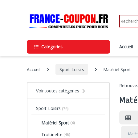
Skip to navigation
Skip to content
Search fo
Catégories
Accueil
Accueil
Sport-Loisirs
Matériel Sport
Retrouvez
Voir toutes catégories
Maté
Sport-Loisirs
(76)
Matériel Sport
(4)
Matér
Trottinette
(46)