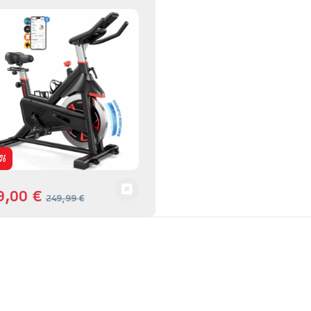
%
9,00
€
249,99
€