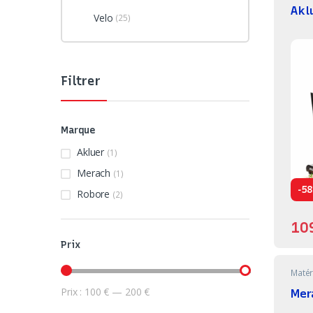
Akl
Velo
(25)
Filtrer
Marque
Akluer
(1)
Merach
(1)
-
58
Robore
(2)
10
Prix
Matér
Prix :
100 €
—
200 €
Prix min
Prix max
Mer