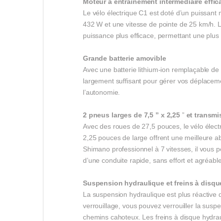
Moteur
à entraînement intermédiaire effic
Le vélo électrique C1 est doté d’un puissan
432 W et une vitesse de pointe de 25 km/h. L
puissance plus efficace, permettant une plus 
Grande
batterie
amovible
Avec une batterie lithium-ion remplaçable de
largement suffisant pour gérer vos déplaceme
l’autonomie.
2
pneus
larges
de 7,5
” x
2,25
”
et
transmi
Avec des roues de 27,5 pouces, le vélo électr
2,25 pouces de large offrent une meilleure ab
Shimano professionnel à 7 vitesses, il vous pe
d’une conduite rapide, sans effort et agréabl
Suspension hydraulique
et
freins à disqu
La suspension hydraulique est plus réactive 
verrouillage, vous pouvez verrouiller la susp
chemins cahoteux. Les freins à disque hydrauli