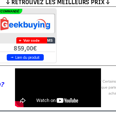
↓ RETROUVEZ LES MEILLEURS PRIX ↓
ECOMMANDÉ
Voir code
NMS
859,00€
Lien du produit
” Certains
n?
que parte
acha