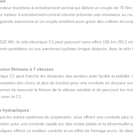
ace
t moteur brushless à entraînement central qui délivre un couple de 70 N
e moteur à entraînement central robuste présente une résistance au roule
grande autonomie et un couple amélioré pour gravir des collines et conqu
 522 Wh, le vélo électrique C1 peut parcourir sans effort 150 km (93,2 m
nts quotidiens ou vos aventures cyclistes longue distance. Avec le vélo
ssion Shimano à 7 vitesses
ique C1 peut franchir les obstacles des sentiers avec facilité et stabil
sorption des chocs et plus de traction pour une conduite en douceur sur d
rmet de savourer le frisson de la vitesse variable et de parcourir les rout
e avec le C1.
e
hydrauliques
que les autres systèmes de suspension, vous offrant une conduite plus s
ension pour une conduite rapide sur des routes plates et la déverrouiller 
ques offrent un meilleur contrôle et un effort de freinage accru. Ils dis