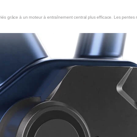
riés grâce à un moteur à entraînement central plus efficace. Les pentes r