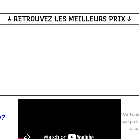
↓ RETROUVEZ LES MEILLEURS PRIX ↓
” Certains
n?
que parte
acha