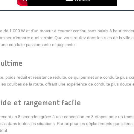
e de 1 000 W et d’un moteur à courant continu sans balais à haut rende
ominer n’importe quel terrain. Que vous rouliez dans les rues de la ville
e une conduite passionnante et palpitante.
 ultime
e, poids réduit et résistance réduite, ce qui permet une conduite plus co
les courbes de la route, offrant une expérience de conduite plus douce e
pide et rangement facile
dement en 8 secondes grâce à une conception en 3 étapes pour un transpo
as dans toutes les situations. Parfait pour les déplacements quotidiens, l
déal.