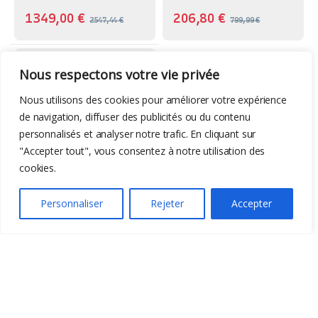
1349,00
€
206,80
€
2547,44
€
799,99
€
Accessoires Batteries
,
Batterie
,
Bricolage
Nous respectons votre vie privée
Fossibot SP200
panneau 200w
Nous utilisons des cookies pour améliorer votre expérience
de navigation, diffuser des publicités ou du contenu
personnalisés et analyser notre trafic. En cliquant sur
"Accepter tout", vous consentez à notre utilisation des
cookies.
Personnaliser
Rejeter
Accepter
-
46%
189,00
€
349,99
€