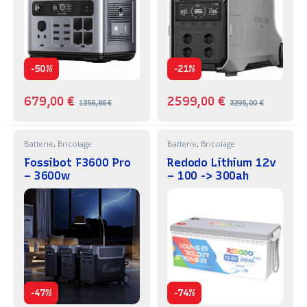
-
-
50%
21%
679,00
€
2599,00
€
1356,86
€
3295,00
€
Batterie
,
Bricolage
Batterie
,
Bricolage
Fossibot F3600 Pro
Redodo Lithium 12v
– 3600w
– 100 -> 300ah
-
-
47%
74%