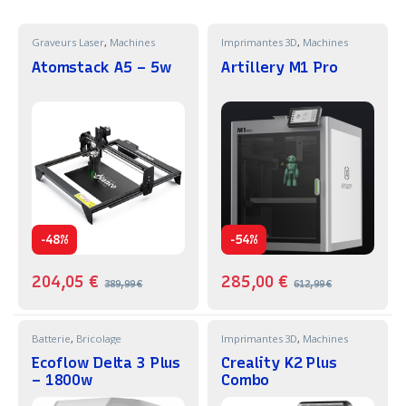
Graveurs Laser
,
Machines
Imprimantes 3D
,
Machines
Atomstack A5 – 5w
Artillery M1 Pro
-
-
48%
54%
204,05
€
285,00
€
389,99
€
612,99
€
Batterie
,
Bricolage
Imprimantes 3D
,
Machines
Ecoflow Delta 3 Plus
Creality K2 Plus
– 1800w
Combo