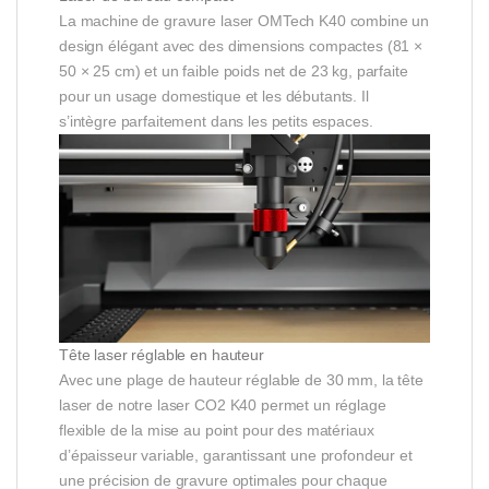
La machine de gravure laser OMTech K40 combine un
design élégant avec des dimensions compactes (81 ×
50 × 25 cm) et un faible poids net de 23 kg, parfaite
pour un usage domestique et les débutants. Il
s’intègre parfaitement dans les petits espaces.
Tête laser réglable en hauteur
Avec une plage de hauteur réglable de 30 mm, la tête
laser de notre laser CO2 K40 permet un réglage
flexible de la mise au point pour des matériaux
d’épaisseur variable, garantissant une profondeur et
une précision de gravure optimales pour chaque