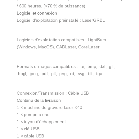
/ 600 heures. (>70 % de puissance)
Logiciel et connexion
Logiciel d’exploitation préinstallé : LaserGRBL
Logiciels d’exploitation compatibles : LightBurn
(Windows, MacOS), CADLaser, CorelLaser
Formats d’images compatibles : .ai, .bmp, .dxf, .gif,
.hpgl, .jpeg, .pdf, .plt, .png, .rd, .svg, .tiff, .tga
Connexion/Transmission : Câble USB
Contenu de la livraison
1 × machine de gravure laser K40
1 × pompe à eau
1 × tuyau d’échappement
1 × clé USB
1 × câble USB