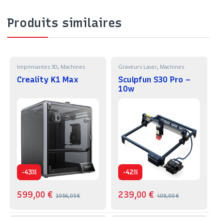
Produits similaires
Imprimantes 3D
,
Machines
Graveurs Laser
,
Machines
Creality K1 Max
Sculpfun S30 Pro –
10w
-
-
43%
42%
599,00
€
239,00
€
1056,05
€
409,00
€