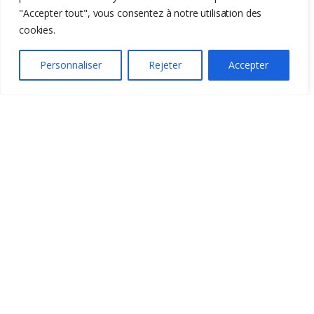
"Accepter tout", vous consentez à notre utilisation des
cookies.
Personnaliser
Rejeter
Accepter
-
20%
629,80
€
789,00
€
Liens utiles