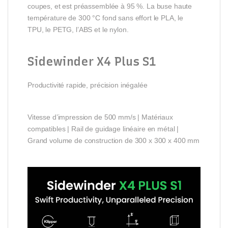
coupes, et est préassemblée à 95 %. La buse haute
température de 300 °C fond sans effort le PLA, le
TPU, le PETG, l’ABS et le nylon.
Sidewinder X4 Plus S1
Productivité rapide, précision inégalée
Vitesse d’impression de 500 mm/s | Matériaux
compatibles | Rail de guidage linéaire en métal |
Grand volume de construction de 300 x 300 x 400 mm