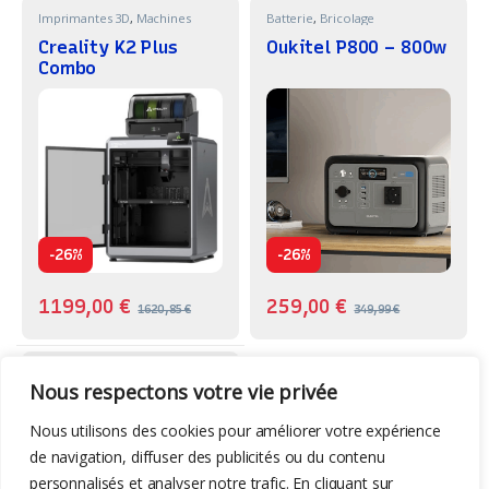
Imprimantes 3D
,
Machines
Batterie
,
Bricolage
Creality K2 Plus
Oukitel P800 – 800w
Combo
-
-
26%
26%
1199,00
€
259,00
€
1620,85
€
349,99
€
Graveurs Laser
,
Machines
Nous respectons votre vie privée
Omtech K40 Plus –
Co2 – 40w
Nous utilisons des cookies pour améliorer votre expérience
de navigation, diffuser des publicités ou du contenu
personnalisés et analyser notre trafic. En cliquant sur