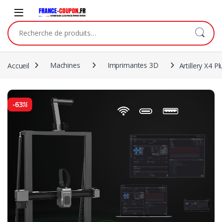
Accueil
Machines
Imprimantes 3D
Artillery X4 Pl
-
63%