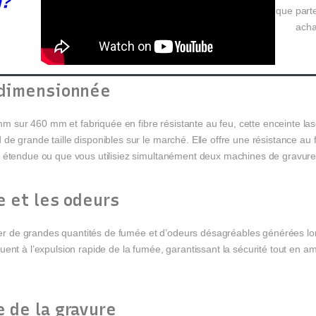
n?
que parte
acha
rdimensionnée
sur 460 mm et fabriquée en fibre résistante au feu, cette enceinte las
e grande taille disponibles sur le marché. Elle offre une résistance au 
e étendue ou que vous utilisiez simultanément deux machines de gravure
e et les odeurs
oler de grandes quantités de fumée et d’odeurs désagréables générées lors
nt à l’expulsion rapide de la fumée, garantissant la sécurité tout en amél
e de la gravure