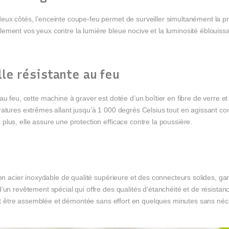
ux côtés, l’enceinte coupe-feu permet de surveiller simultanément la pro
ement vos yeux contre la lumière bleue nocive et la luminosité éblouiss
le résistante au feu
au feu, cette machine à graver est dotée d’un boîtier en fibre de verre et
atures extrêmes allant jusqu’à 1 000 degrés Celsius tout en agissant com
lus, elle assure une protection efficace contre la poussière.
en acier inoxydable de qualité supérieure et des connecteurs solides, gara
’un revêtement spécial qui offre des qualités d’étanchéité et de résista
 peut être assemblée et démontée sans effort en quelques minutes sans né