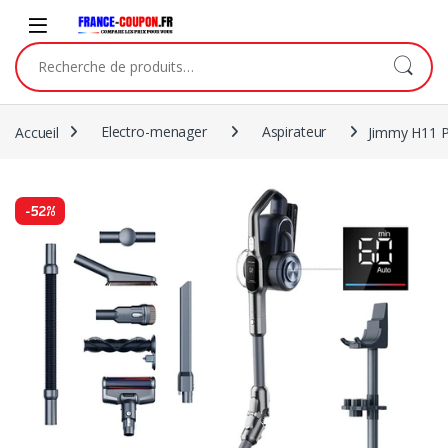
Accueil
Electro-menager
Aspirateur
Jimmy H11 
-
52%