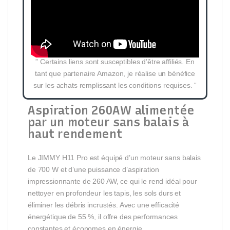
” Certains liens sont susceptibles d’être affiliés. En
tant que partenaire Amazon, je réalise un bénéfice
sur les achats remplissant les conditions requises. “
Aspiration 260AW alimentée
par un moteur sans balais à
haut rendement
Le JIMMY H11 Pro est équipé d’un moteur sans balais
de 700 W et d’une puissance d’aspiration
impressionnante de 260 AW, ce qui le rend idéal pour
nettoyer en profondeur les tapis, les sols durs et
éliminer les débris incrustés. Avec une efficacité
énergétique de 55 %, il offre des performances
constantes et économes en énergie.