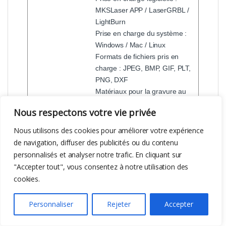
MKSLaser APP / LaserGRBL /
LightBurn
Prise en charge du système :
Windows / Mac / Linux
Formats de fichiers pris en
charge : JPEG, BMP, GIF, PLT,
PNG, DXF
Matériaux pour la gravure au
laser : bois, acrylique,
Nous respectons votre vie privée
porcelaine, tissu, bambou,
panneau en plastique, cuir,
Nous utilisons des cookies pour améliorer votre expérience
fruits, pain, etc.
de navigation, diffuser des publicités ou du contenu
Puissance laser : 22 W
personnalisés et analyser notre trafic. En cliquant sur
Vitesse de l’air pour la pompe à
"Accepter tout", vous consentez à notre utilisation des
air : 25 L/min
cookies.
Chargeur : AC 220V 2A
(Entrée), 24V 6A (Sortie)
Personnaliser
Rejeter
Accepter
Caractéristiques
Pompe à air : Oui