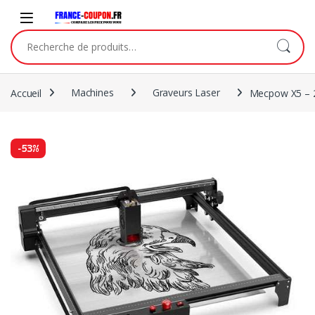
Accueil
Machines
Graveurs Laser
Mecpow X5 –
-
53%