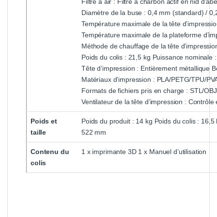
Filtre à air : Filtre à charbon actif en nid d’abe
Diamètre de la buse : 0,4 mm (standard) / 0,
Température maximale de la tête d’impressio
Température maximale de la plateforme d’im
Méthode de chauffage de la tête d’impressio
Poids du colis : 21,5 kg
Puissance nominale 
Tête d’impression : Entièrement métallique
B
Matériaux d’impression : PLA/PETG/TPU/P
Formats de fichiers pris en charge : STL/OB
Ventilateur de la tête d’impression : Contrôl
Poids et
Poids du produit : 14 kg Poids du colis : 16,5
taille
522 mm
Contenu du
1 x imprimante 3D 1 x Manuel d’utilisation
colis