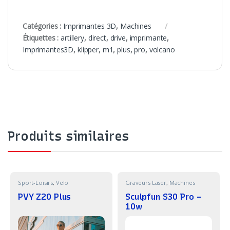
Catégories :
Imprimantes 3D
,
Machines
Étiquettes :
artillery
,
direct
,
drive
,
imprimante
,
Imprimantes3D
,
klipper
,
m1
,
plus
,
pro
,
volcano
Produits similaires
Sport-Loisirs
,
Velo
Graveurs Laser
,
Machines
PVY Z20 Plus
Sculpfun S30 Pro –
10w