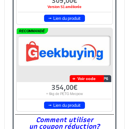
309,00€
Version S1 améliorée
Lien du produit
RECOMMANDÉ
Voir code
1P6
354,00€
+ 6kg de PETG Mecpow
Lien du produit
Comment utiliser
un coupon réduction?