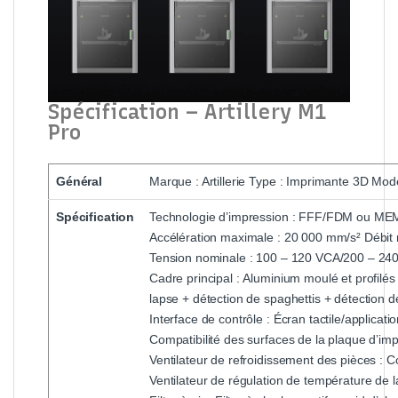
Spécification – Artillery M1
Pro
Général
Marque : Artillerie Type : Imprimante 3D Mod
Spécification
Technologie d’impression : FFF/FDM ou ME
Accélération maximale : 20 000 mm/s²
Débit
Tension nominale : 100 – 120 VCA/200 – 24
Cadre principal : Aluminium moulé et profilé
lapse + détection de spaghettis + détection 
Interface de contrôle : Écran tactile/applicati
Compatibilité des surfaces de la plaque d’im
Ventilateur de refroidissement des pièces : C
Ventilateur de régulation de température de 