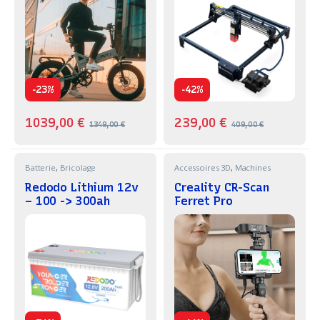
-
-
23%
42%
1039,00
€
239,00
€
1349,00
€
409,00
€
Batterie
,
Bricolage
Accessoires 3D
,
Machines
Redodo Lithium 12v
Creality CR-Scan
– 100 -> 300ah
Ferret Pro