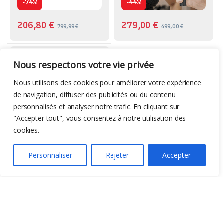
-
-
74%
44%
206,80
€
279,00
€
799,99
€
499,00
€
CNC
,
Machines
Nous respectons votre vie privée
TwoTrees CNC TTC-
3018 Pro
Nous utilisons des cookies pour améliorer votre expérience
de navigation, diffuser des publicités ou du contenu
personnalisés et analyser notre trafic. En cliquant sur
"Accepter tout", vous consentez à notre utilisation des
cookies.
Personnaliser
Rejeter
Accepter
-
34%
165,00
€
249,00
€