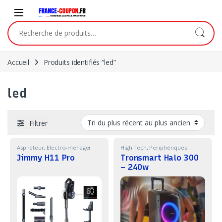
Skip to navigation
Skip to content
Recherche pour :
Accueil
Produits identifiés “led”
led
Filtrer
Aspirateur
,
Electro-menager
High Tech
,
Periphériques
Jimmy H11 Pro
Tronsmart Halo 300
– 240w