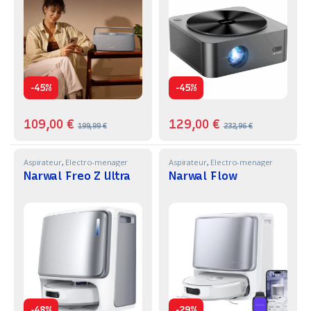
-
-
45%
45%
109,00
€
129,00
€
199,99
€
232,96
€
Aspirateur
,
Electro-menager
Aspirateur
,
Electro-menager
Narwal Freo Z Ultra
Narwal Flow
-
-
48%
29%