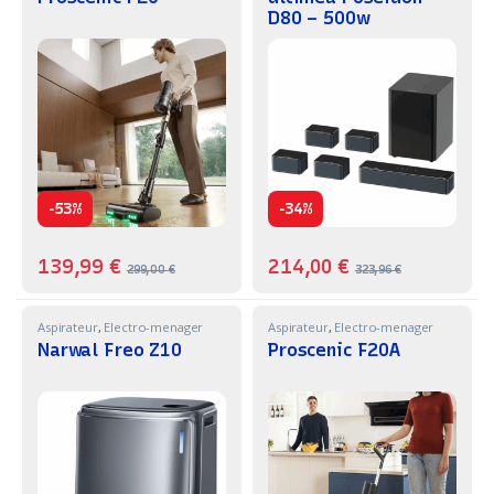
D80 – 500w
-
-
53%
34%
139,99
€
214,00
€
299,00
€
323,96
€
Aspirateur
,
Electro-menager
Aspirateur
,
Electro-menager
Narwal Freo Z10
Proscenic F20A