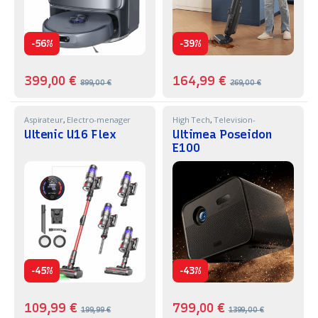
-
-
56%
39%
399,00
€
164,99
€
899,00
€
269,00
€
Aspirateur
,
Electro-menager
High Tech
,
Television-
Projecteur
Ultenic U16 Flex
Ultimea Poseidon
E100
-
-
45%
43%
109,99
€
799,00
€
199,99
€
1399,00
€