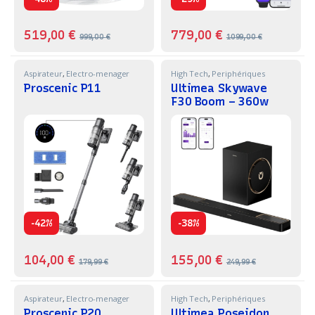
519,00
€
779,00
€
999,00
€
1099,00
€
Aspirateur
,
Electro-menager
High Tech
,
Periphériques
Proscenic P11
Ultimea Skywave
F30 Boom – 360w
-
-
42%
38%
104,00
€
155,00
€
179,99
€
249,99
€
Aspirateur
,
Electro-menager
High Tech
,
Periphériques
Proscenic P20
Ultimea Poseidon