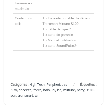
transmission
maximale
Contenu du
1 x Enceinte portable d’extérieur
colis
Tronsmart Mirtune S100
1 x câble de type C
1 x carte de garantie
1 x Manuel d’utilisation
1 x carte SoundPulse®
Catégories :
High Tech
,
Periphériques
Étiquettes :
50w
,
enceinte
,
force
,
halo
,
jbl
,
led
,
mirtune
,
party
,
s100
,
son
,
tronsmart
,
xlr