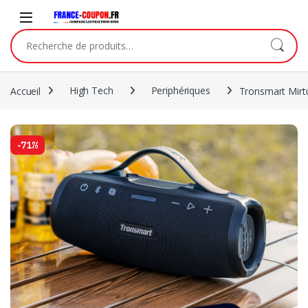
Accueil
High Tech
Periphériques
Tronsmart Mirt
-
71%