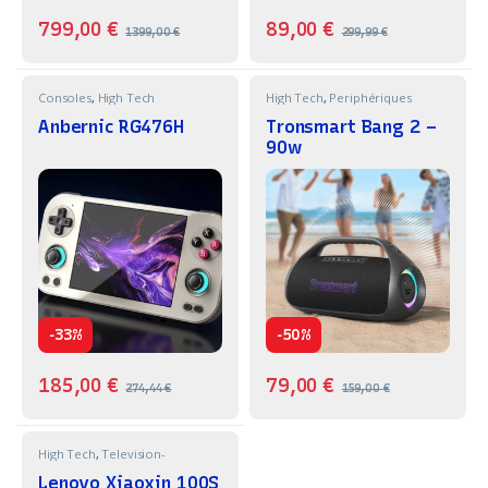
799,00
€
89,00
€
1399,00
€
299,99
€
Consoles
,
High Tech
High Tech
,
Periphériques
Anbernic RG476H
Tronsmart Bang 2 –
90w
-
-
33%
50%
185,00
€
79,00
€
274,44
€
159,00
€
High Tech
,
Television-
Projecteur
Lenovo Xiaoxin 100S