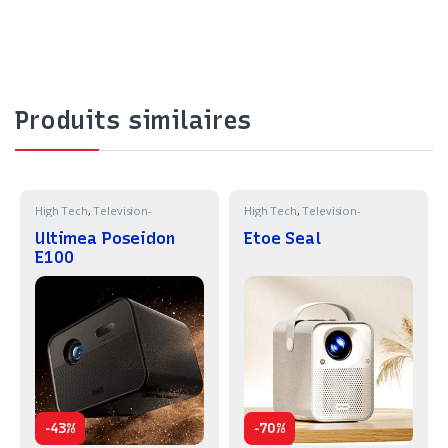
Produits similaires
High Tech
,
Television-
High Tech
,
Television-
Projecteur
Projecteur
Ultimea Poseidon
Etoe Seal
E100
-
-
43%
70%