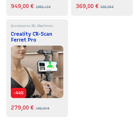
949,00
€
369,00
€
1985,42
€
639,59
€
Accessoires 3D
,
Machines
Creality CR-Scan
Ferret Pro
-
44%
279,00
€
499,00
€