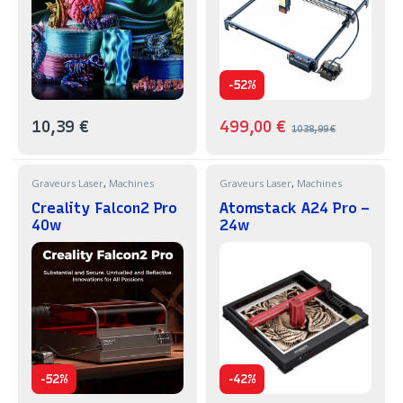
-
52%
10,39
€
499,00
€
1038,99
€
Graveurs Laser
,
Machines
Graveurs Laser
,
Machines
Creality Falcon2 Pro
Atomstack A24 Pro –
40w
24w
-
-
52%
42%