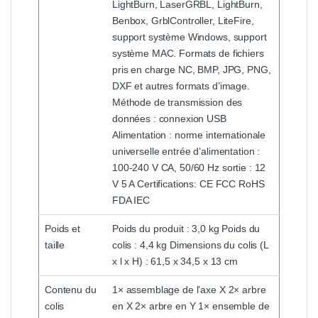
LightBurn, LaserGRBL, LightBurn,
Benbox, GrblController, LiteFire,
support système Windows, support
système MAC. Formats de fichiers
pris en charge NC, BMP, JPG, PNG,
DXF et autres formats d’image.
Méthode de transmission des
données : connexion USB
Alimentation : norme internationale
universelle entrée d’alimentation :
100-240 V CA, 50/60 Hz sortie : 12
V 5 A Certifications: CE FCC RoHS
FDA IEC
Poids et
Poids du produit : 3,0 kg Poids du
taille
colis : 4,4 kg Dimensions du colis (L
x l x H) : 61,5 x 34,5 x 13 cm
Contenu du
1× assemblage de l’axe X 2× arbre
colis
en X 2× arbre en Y 1× ensemble de