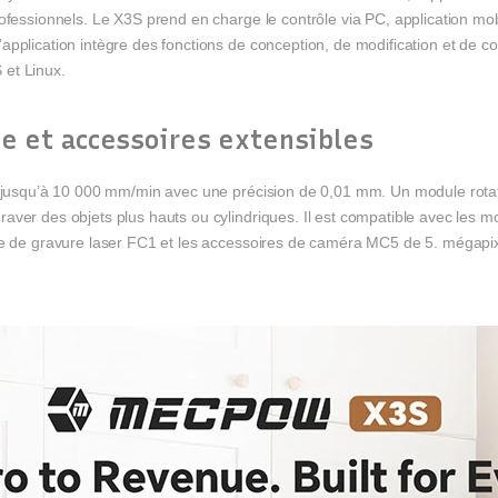
ofessionnels. Le X3S prend en charge le contrôle via PC, application mobi
pplication intègre des fonctions de conception, de modification et de co
 et Linux.
se et accessoires extensibles
t jusqu’à 10 000 mm/min avec une précision de 0,01 mm. Un module rotatif
aver des objets plus hauts ou cylindriques. Il est compatible avec les 
te de gravure laser FC1 et les accessoires de caméra MC5 de 5. mégapix