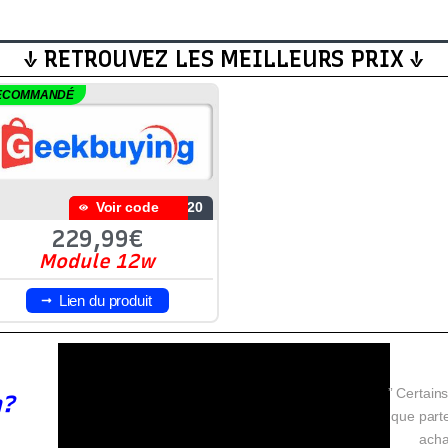
↓ RETROUVEZ LES MEILLEURS PRIX ↓
ECOMMANDÉ
Voir code
S20
229,99€
Module 12w
Lien du produit
” Certains
n?
que parte
acha