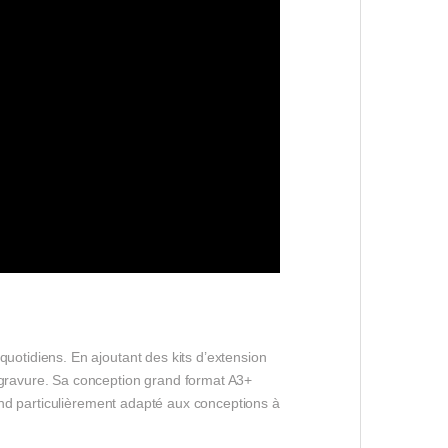
otidiens. En ajoutant des kits d’extension
gravure. Sa conception grand format A3+
end particulièrement adapté aux conceptions à