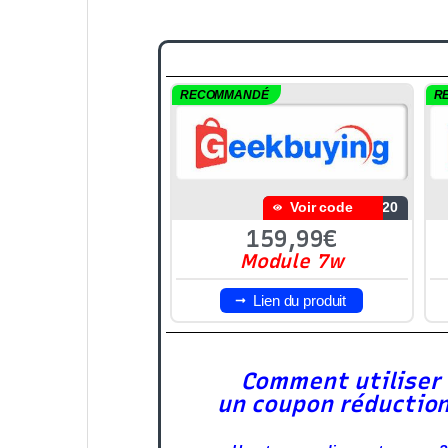
RECOMMANDÉ
R
Voir code
S20
159,99€
Module 7w
Lien du produit
Comment utiliser
un coupon réductio