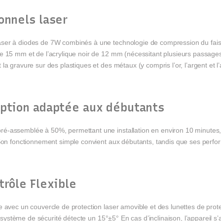
onnels laser
ser à diodes de 7W combinés à une technologie de compression du faisc
e 15 mm et de l’acrylique noir de 12 mm (nécessitant plusieurs passages
a gravure sur des plastiques et des métaux (y compris l’or, l’argent et l’a
eption adaptée aux débutants
ré-assemblée à 50%, permettant une installation en environ 10 minut
. Son fonctionnement simple convient aux débutants, tandis que ses per
trôle Flexible
avec un couvercle de protection laser amovible et des lunettes de protect
le système de sécurité détecte un 15°±5° En cas d’inclinaison, l’appareil 