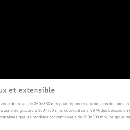
eux et extensible
one de travail de 360×360 mm pour répondre aux besoins des projets qu
la zone de gravure à 360×730 mm, couvrant ainsi 99 % des besoins en 
 contraintes que les modèles conventionnels de 300×300 mm, ce qui la r