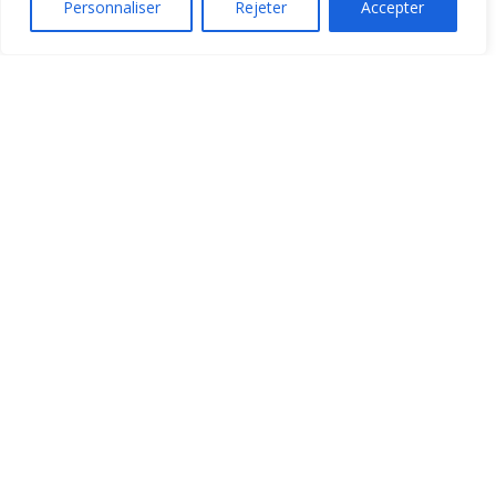
Personnaliser
Rejeter
Accepter
-
48%
204,05
€
389,99
€
Liens utiles