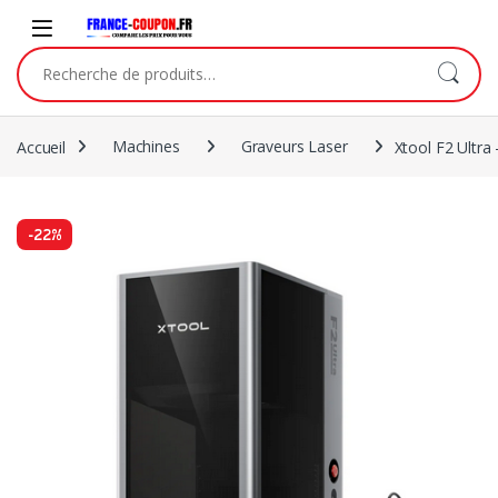
Accueil
Machines
Graveurs Laser
Xtool F2 Ultr
-
22%