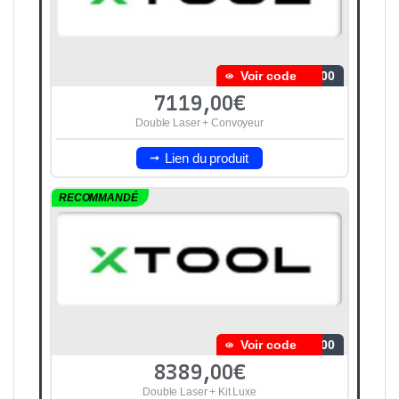
Voir code
600
7119,00€
Double Laser + Convoyeur
Lien du produit
RECOMMANDÉ
Voir code
600
8389,00€
Double Laser + Kit Luxe