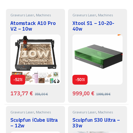
Graveurs Laser
,
Machines
Graveurs Laser
,
Machines
Atomstack A10 Pro
Xtool S1 – 10-20-
V2 – 10w
40w
-
-
52%
50%
173,77
€
999,00
€
359,00
€
1999,99
€
Graveurs Laser
,
Machines
Graveurs Laser
,
Machines
Sculpfun iCube Ultra
Sculpfun S30 Ultra –
– 12w
33w