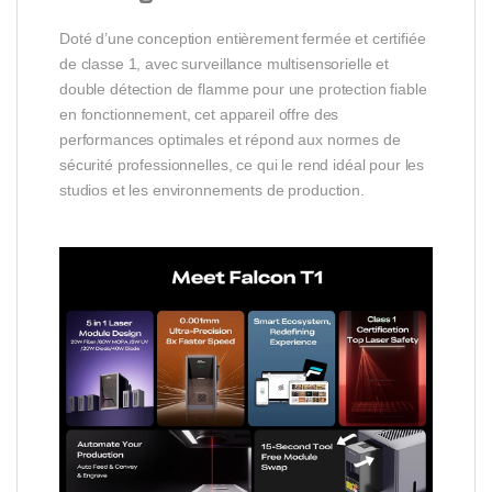
Doté d’une conception entièrement fermée et certifiée
de classe 1, avec surveillance multisensorielle et
double détection de flamme pour une protection fiable
en fonctionnement, cet appareil offre des
performances optimales et répond aux normes de
sécurité professionnelles, ce qui le rend idéal pour les
studios et les environnements de production.