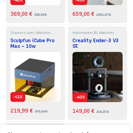
42%
49%
369,00
€
659,00
€
639,59
€
1301,07
€
Graveurs Laser
,
Machines
Imprimantes 3D
,
Machines
Sculpfun iCube Pro
Creality Ender-3 V3
Max – 10w
SE
-
-
41%
40%
219,99
€
149,00
€
375,06
€
248,37
€
Graveurs Laser
,
Machines