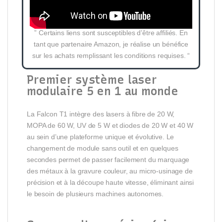
” Certains liens sont susceptibles d’être affiliés. En
tant que partenaire Amazon, je réalise un bénéfice
sur les achats remplissant les conditions requises. “
Premier système laser
modulaire 5 en 1 au monde
La Falcon T1 intègre des lasers à fibre de 20 W,
MOPA de 60 W, UV de 5 W et diodes de 20 W et 40 W
au sein d’une plateforme unique et évolutive. Le
changement de module sans outil et en quelques
secondes permet de passer facilement du marquage
des métaux à la gravure couleur, au micro-usinage de
précision et à la découpe haute vitesse, éliminant ainsi
le besoin de plusieurs machines autonomes.