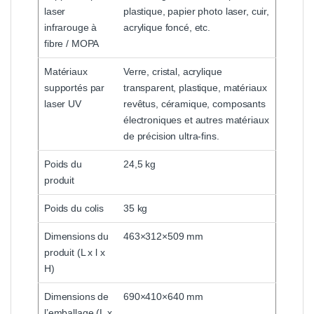
laser
plastique, papier photo laser, cuir,
infrarouge à
acrylique foncé, etc.
fibre / MOPA
Matériaux
Verre, cristal, acrylique
supportés par
transparent, plastique, matériaux
laser UV
revêtus, céramique, composants
électroniques et autres matériaux
de précision ultra-fins.
Poids du
24,5 kg
produit
Poids du colis
35 kg
Dimensions du
463×312×509 mm
produit (L x l x
H)
Dimensions de
690×410×640 mm
l’emballage (L x