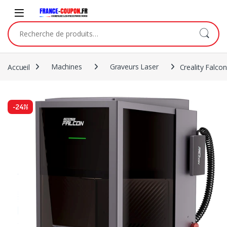
Accueil
Machines
Graveurs Laser
Creality Falco
-
24%