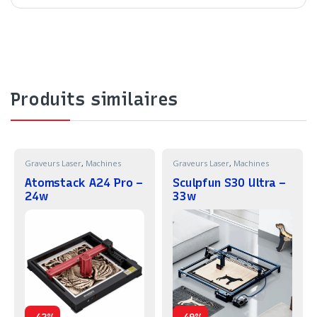
Produits similaires
Graveurs Laser
,
Machines
Graveurs Laser
,
Machines
Atomstack A24 Pro –
Sculpfun S30 Ultra –
24w
33w
-
-