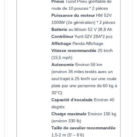
Pneus
Tuovt Pneu gonflable de
route de 10 pouces * 2 pièces
Puissance du moteur
HM 52V
1000W (2e génération) * 2 pièces
Batterie
au lithium 52 V 28,8 Ah
Contrôleur
Yunli 52V 28A*2 pcs
Affichage
Panda Affichage
Vitesse recommandée
25 km/h
(15,5 mph)
Autonomie
Environ 58 km
(environ 36 miles testés avec un
seul trajet à 25 km/h sur une route
plate par une personne de 60 kg à
30°C)
Capacité d’escalade
Environ 40
degrés
Charge maximale
Environ 150 kg
(environ 330 lb)
Taille de cavalier recommandée
1,5-2 m (5′ – 6’6)