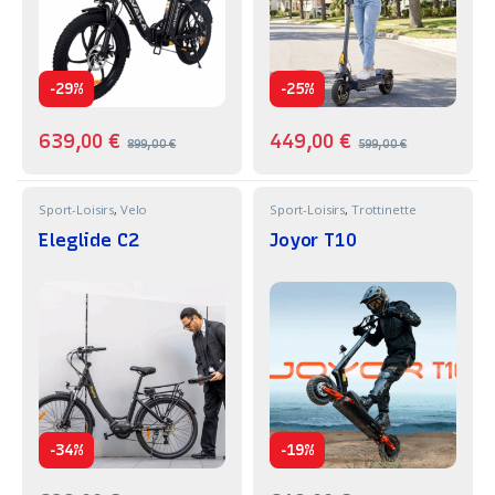
-
-
29%
25%
639,00
€
449,00
€
899,00
€
599,00
€
Sport-Loisirs
,
Velo
Sport-Loisirs
,
Trottinette
Eleglide C2
Joyor T10
-
-
34%
19%