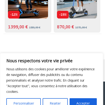
-
-
12%
19%
1399,00
€
870,00
€
1589,99
€
1070,99
€
Nous respectons votre vie privée
Liens utiles
Nous utilisons des cookies pour améliorer votre expérience
de navigation, diffuser des publicités ou du contenu
personnalisés et analyser notre trafic. En cliquant sur
"Accepter tout", vous consentez à notre utilisation des
cookies.
Personnaliser
Rejeter
Accepter