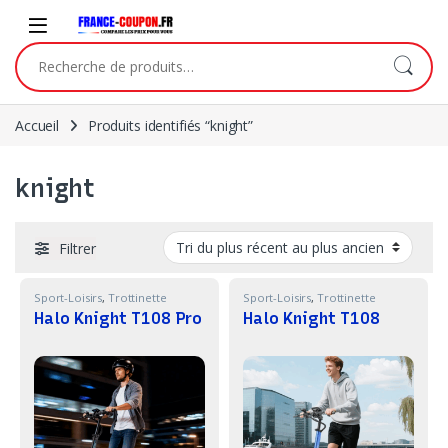
Skip to navigation
Skip to content
Recherche pour :
Accueil
Produits identifiés “knight”
knight
Filtrer
Sport-Loisirs
,
Trottinette
Sport-Loisirs
,
Trottinette
Halo Knight T108 Pro
Halo Knight T108