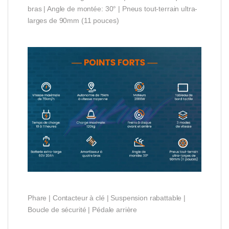
bras | Angle de montée: 30° | Pneus tout-terrain ultra-
larges de 90mm (11 pouces)
Phare | Contacteur à clé | Suspension rabattable |
Boucle de sécurité | Pédale arrière