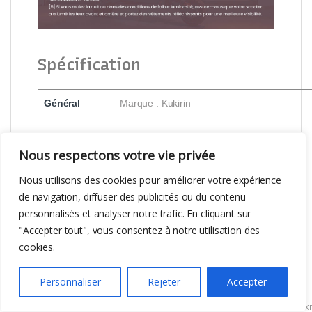
Spécification
Général
Marque : Kukirin
Type : Trottinette électrique
Nous respectons votre vie privée
Nous utilisons des cookies pour améliorer votre expérience
Modèle : G4 (version 2025)
de navigation, diffuser des publicités ou du contenu
personnalisés et analyser notre trafic. En cliquant sur
Paramètre de
Charge maximale : 120 kg
"Accepter tout", vous consentez à notre utilisation des
base
cookies.
Vitesse : 70 km/h
Personnaliser
Rejeter
Accepter
1er, 2e, 3e (ralenti) : 20 km/h, 40 km/h, 70 