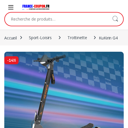
Accueil
Sport-Loisirs
Trottinette
KuKirin G4
-
14%