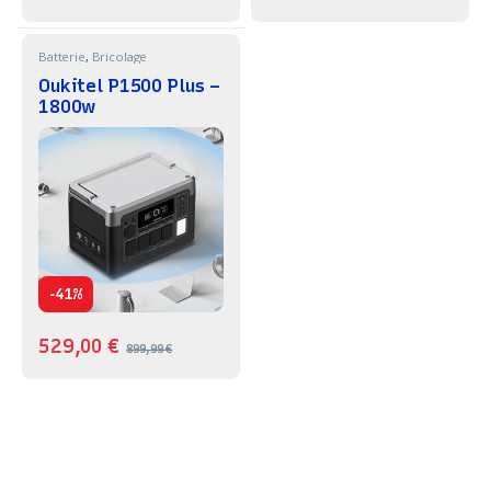
Batterie
,
Bricolage
Oukitel P1500 Plus –
1800w
-
41%
529,00
€
899,99
€