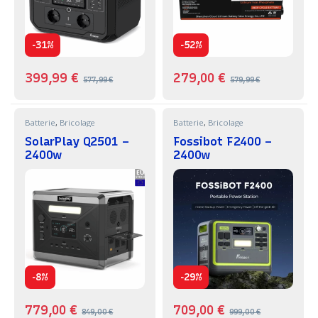
-
-
31%
52%
399,99
€
279,00
€
577,99
€
579,99
€
Batterie
,
Bricolage
Batterie
,
Bricolage
SolarPlay Q2501 –
Fossibot F2400 –
2400w
2400w
-
-
8%
29%
779,00
€
709,00
€
849,00
€
999,00
€