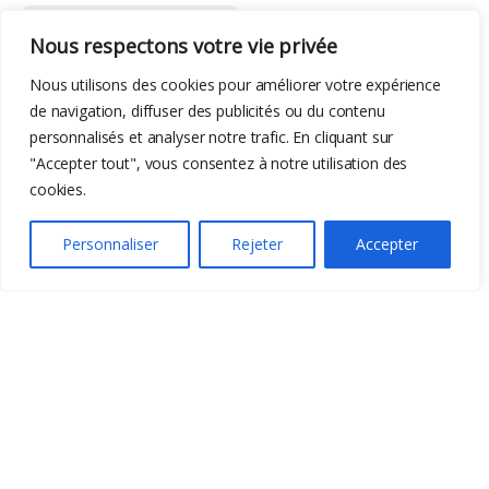
Accessoires Batteries
,
Batterie
,
Bricolage
Nous respectons votre vie privée
EcoFlow WAVE 3
Climatiseur portable
Nous utilisons des cookies pour améliorer votre expérience
de navigation, diffuser des publicités ou du contenu
personnalisés et analyser notre trafic. En cliquant sur
"Accepter tout", vous consentez à notre utilisation des
cookies.
Personnaliser
Rejeter
Accepter
-
11%
759,00
€
849,00
€