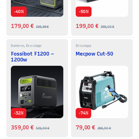
-
-
40%
50%
179,00
€
199,00
€
299,99
€
399,00
€
Batterie
,
Bricolage
Bricolage
Fossibot F1200 –
Mecpow Cut-50
1200w
-
-
32%
74%
359,00
€
79,00
€
529,00
€
299,00
€