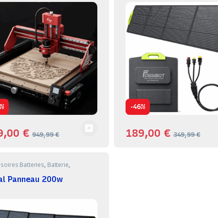
-
%
46%
9,00
€
189,00
€
949,99
€
349,99
€
soires Batteries
,
Batterie
,
lage
al Panneau 200w