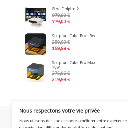
Etoe Dolphin 2
979,99
€
779,00
€
Sculpfun iCube Pro - 5w
259,99
€
159,99
€
Sculpfun iCube Pro Max -
10w
375,06
€
219,99
€
Nous respectons votre vie privée
Nous utilisons des cookies pour améliorer votre expérience
de navigation, diffuser des publicités ou du contenu