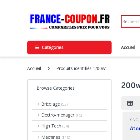
Skip to navigation
Skip to content
Search fo
Catégories
Accueil
Accueil
Produits identifiés “200w”
200
Browse Categories
Bricolage
(53)
Electro-menager
(16)
CNC
,
High Tech
(34)
Ato
Machines
(110)