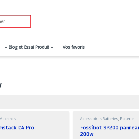
r:
– Blog et Essai Produit –
Vos favoris
w
Machines
Accessoires Batteries
,
Batterie
,
Bricolage
mstack C4 Pro
Fossibot SP200 pannea
200w