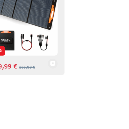
%
9,99
€
306,89
€