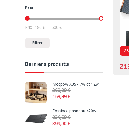
Prix
Prix :
180 €
—
600 €
Prix min
Prix max
Filtrer
-
28
Derniers produits
21
Mecpow X3S - 7w et 12w
269,99
€
159,99
€
Fossibot panneau 420w
934,69
€
399,00
€