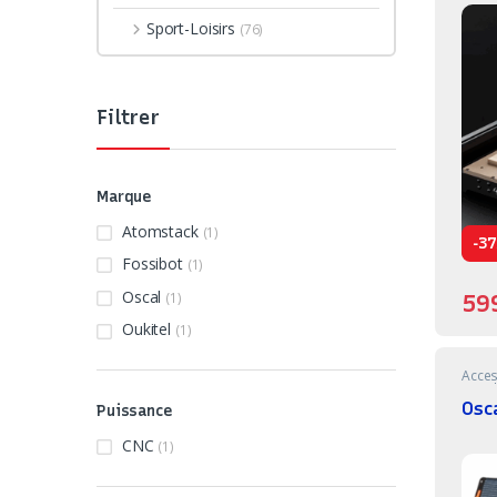
Sport-Loisirs
(76)
Filtrer
Marque
Atomstack
(1)
-
37
Fossibot
(1)
Oscal
(1)
59
Oukitel
(1)
Acces
Brico
Osc
Puissance
CNC
(1)