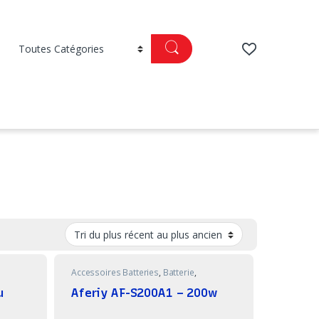
Accessoires Batteries
,
Batterie
,
Bricolage
u
Aferiy AF-S200A1 – 200w