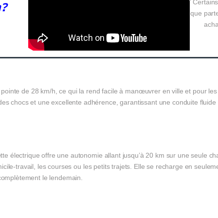
” Certains
n?
que parte
acha
e pointe de 28 km/h, ce qui la rend facile à manœuvrer en ville et pour les
es chocs et une excellente adhérence, garantissant une conduite fluide e
nette électrique offre une autonomie allant jusqu’à 20 km sur une seule ch
domicile-travail, les courses ou les petits trajets. Elle se recharge en seu
 complètement le lendemain.