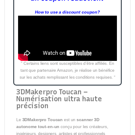
How to use a discount coupon?
” Certains liens sont susceptibles d’être affiliés. En
tant que partenaire Amazon, je réalise un bénéfice
sur les achats remplissant les conditions requises. “
3DMakerpro Toucan –
Numérisation ultra haute
précision
Le
3DMakerpro Toucan
est un
scanner 3D
autonome tout-en-un
conçu pour les créateurs,
ingénieurs, designers, artistes et professionnels