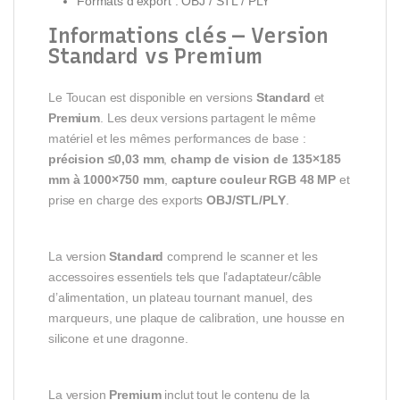
Formats d’export : OBJ / STL / PLY
Informations clés — Version
Standard vs Premium
Le Toucan est disponible en versions
Standard
et
Premium
. Les deux versions partagent le même
matériel et les mêmes performances de base :
précision ≤0,03 mm
,
champ de vision de 135×185
mm à 1000×750 mm
,
capture couleur RGB 48 MP
et
prise en charge des exports
OBJ/STL/PLY
.
La version
Standard
comprend le scanner et les
accessoires essentiels tels que l’adaptateur/câble
d’alimentation, un plateau tournant manuel, des
marqueurs, une plaque de calibration, une housse en
silicone et une dragonne.
La version
Premium
inclut tout le contenu de la