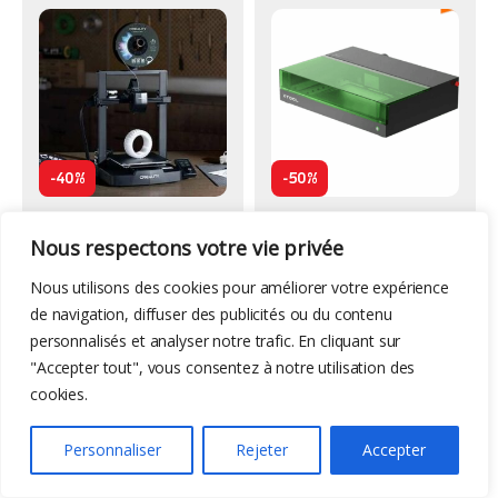
-
-
40%
50%
149,00
€
999,00
€
248,37
€
1999,99
€
Nous respectons votre vie privée
Nous utilisons des cookies pour améliorer votre expérience
CNC
,
Machines
de navigation, diffuser des publicités ou du contenu
TwoTrees CNC TTC-
personnalisés et analyser notre trafic. En cliquant sur
3018 Pro
"Accepter tout", vous consentez à notre utilisation des
cookies.
Personnaliser
Rejeter
Accepter