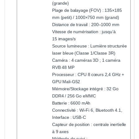
(grande)
Plage de balayage (FOV) : 135×185
mm (petit) / 1000×750 mm (grand)
Distance de travail : 200–1000 mm
Vitesse de numérisation : jusqu’à
15 images/s
Source lumineuse : Lumière structurée
laser bleue (Classe 1/Classe 3R)
Caméra : 4 caméras 3D ; 1 caméra
RVB 48 MP
Processeur : CPU 8 cœurs 2,4 GHz +
GPU Mali-G52
Mémoire/Stockage intégré : 32 Go
DDR4 / 256 Go eMMC
Batterie : 6600 mAh
Connectivité : Wi-Fi 6, Bluetooth 4.1,
Interface : USB-C
Capteur de position : centrale inertielle
à 9 axes
Méthode de suivi :