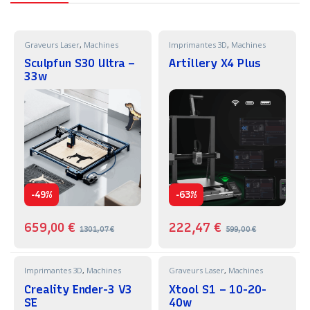
Graveurs Laser
,
Machines
Imprimantes 3D
,
Machines
Sculpfun S30 Ultra –
Artillery X4 Plus
33w
-
-
49%
63%
659,00
€
222,47
€
1301,07
€
599,00
€
Imprimantes 3D
,
Machines
Graveurs Laser
,
Machines
Creality Ender-3 V3
Xtool S1 – 10-20-
SE
40w