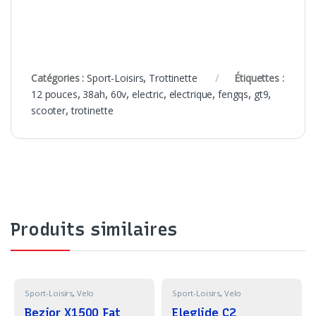
Catégories :
Sport-Loisirs
,
Trottinette
Étiquettes :
12 pouces
,
38ah
,
60v
,
electric
,
electrique
,
fengqs
,
gt9
,
scooter
,
trotinette
Produits similaires
Sport-Loisirs
,
Velo
Sport-Loisirs
,
Velo
Bezior X1500 Fat
Eleglide C2