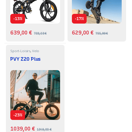
-
-
13%
17%
639,00
€
629,00
€
733,03
€
755,99
€
Sport-Loisirs
,
Velo
PVY Z20 Plus
-
23%
1039,00
€
1349,00
€