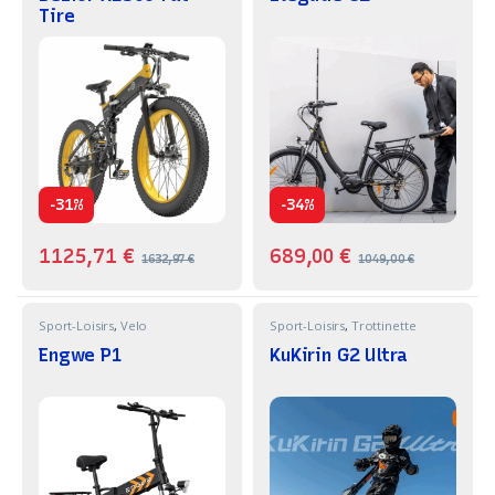
Tire
-
-
31%
34%
1125,71
€
689,00
€
1632,97
€
1049,00
€
Sport-Loisirs
,
Velo
Sport-Loisirs
,
Trottinette
Engwe P1
KuKirin G2 Ultra