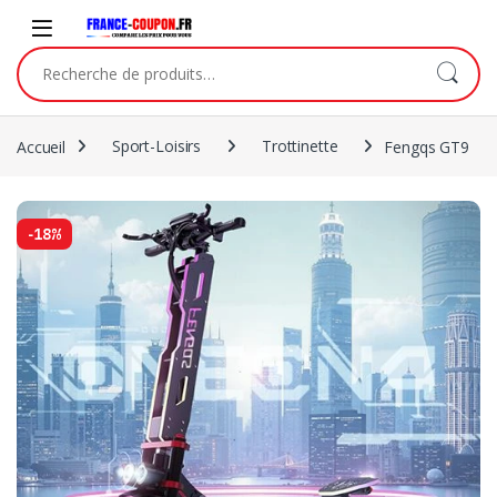
Accueil
Sport-Loisirs
Trottinette
Fengqs GT9
-
18%