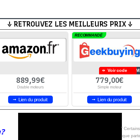
↓ RETROUVEZ LES MEILLEURS PRIX ↓
RECOMMANDÉ
Voir code
2M
889,99€
779,00€
Double moteurs
Simple moteur
Lien du produit
Lien du produit
” Certains
n?
que parte