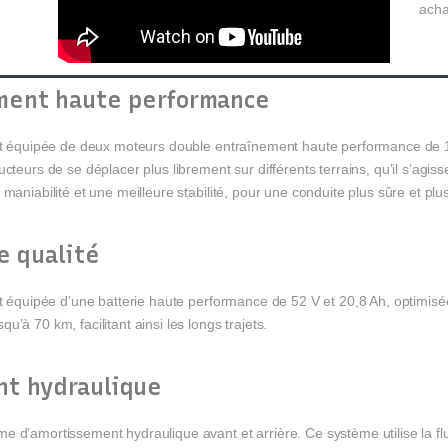
acha
ment haute performance
 est équipée de deux moteurs double entraînement haute performance de
cteurs de se déplacer plus librement sur différents terrains, qu’il s’agis
maniabilité et une meilleure stabilité, pour une conduite plus sûre et plu
e qualité
est équipée d’une batterie haute performance de 52 V et 20,8 Ah, optimi
’à 70 km, facilitant ainsi les longs trajets.
t hydraulique
 d’amortissement hydraulique avant et arrière. Ce système utilise la fluid