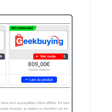
RECOMMANDÉ
A
Voir code
I01
809,00€
Double moteurs
Lien du produit
 liens sont susceptibles d’être affiliés. En tant
naire Amazon, je réalise un bénéfice sur les