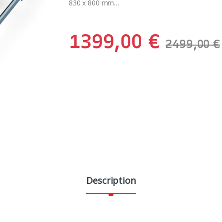
830 x 800 mm…
1399,00
€
2499,00
€
Description