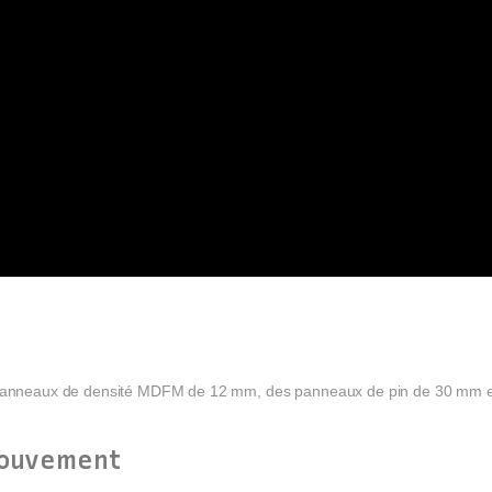
s panneaux de densité MDFM de 12 mm, des panneaux de pin de 30 mm et
mouvement