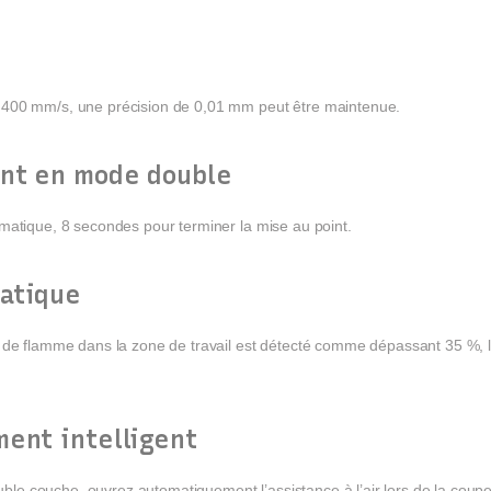
 400 mm/s, une précision de 0,01 mm peut être maintenue.
int en mode double
matique, 8 secondes pour terminer la mise au point.
atique
 de flamme dans la zone de travail est détecté comme dépassant 35 %, l’a
ent intelligent
ouble couche, ouvrez automatiquement l’assistance à l’air lors de la coupe