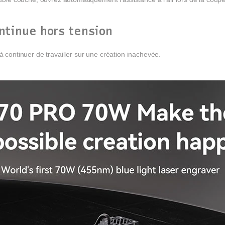
ontinue hors tension
à continuer de travailler sur une création inachevée.