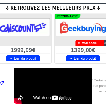
↓ RETROUVEZ LES MEILLEURS PRIX ↓
RECOMMANDÉ
Voir code
70
1999,99€
1399,00€
Lien du produit
Lien du produit
” Certains
n?
que parte
acha