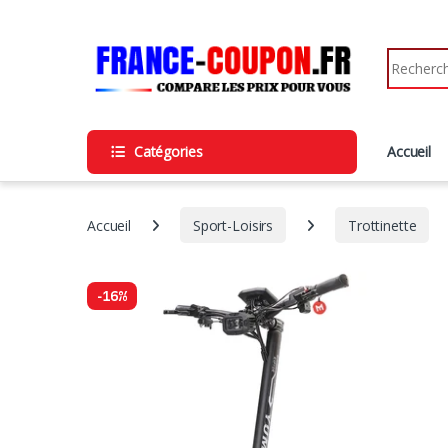
Catégories
Accueil
Accueil
Sport-Loisirs
Trottinette
-
16%