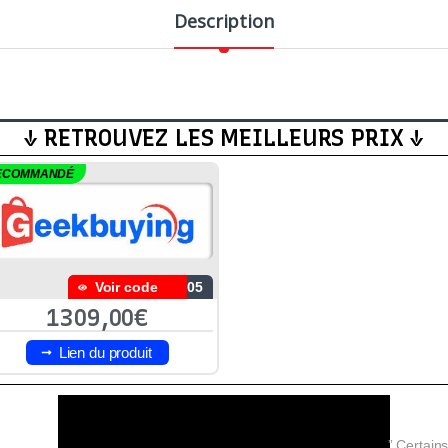
Description
↓ RETROUVEZ LES MEILLEURS PRIX ↓
ECOMMANDÉ
Voir code
D05
1309,00€
Lien du produit
” Certains