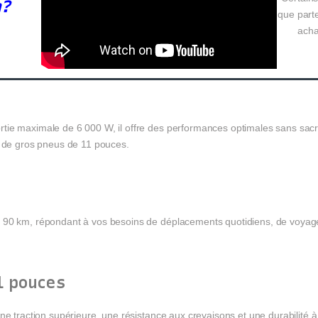
n?
que parte
acha
ie maximale de 6 000 W, il offre des performances optimales sans sacrifi
r de gros pneus de 11 pouces.
e 90 km, répondant à vos besoins de déplacements quotidiens, de voyag
1 pouces
ne traction supérieure, une résistance aux crevaisons et une durabilité à