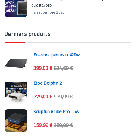
qualité/prix ?
12 septembre 2025
Derniers produits
Fossibot panneau 420w
399,00
€
934,69
€
Etoe Dolphin 2
779,00
€
979,99
€
Sculpfun iCube Pro - 5w
159,99
€
259,99
€