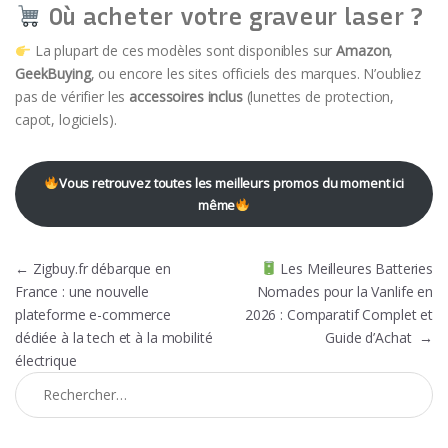
Où acheter votre graveur laser ?
La plupart de ces modèles sont disponibles sur
Amazon
,
GeekBuying
, ou encore les sites officiels des marques. N’oubliez
pas de vérifier les
accessoires inclus
(lunettes de protection,
capot, logiciels).
Vous retrouvez toutes les meilleurs promos du moment ici
même
Navigation de l’article
←
Zigbuy.fr débarque en
Les Meilleures Batteries
France : une nouvelle
Nomades pour la Vanlife en
plateforme e-commerce
2026 : Comparatif Complet et
dédiée à la tech et à la mobilité
Guide d’Achat
→
électrique
Rechercher :