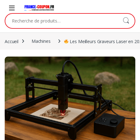
Skip to navigation
Skip to content
Recherche pour :
Accueil
Machines
Les Meilleurs Graveurs Laser en 20