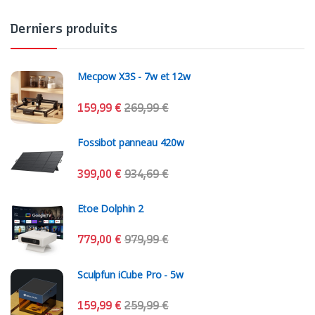
Derniers produits
Mecpow X3S - 7w et 12w
159,99
€
269,99
€
Fossibot panneau 420w
399,00
€
934,69
€
Etoe Dolphin 2
779,00
€
979,99
€
Sculpfun iCube Pro - 5w
159,99
€
259,99
€