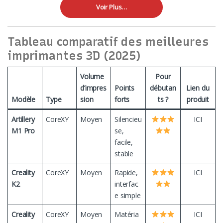
Voir Plus…
Tableau comparatif des meilleures
imprimantes 3D (2025)
Volume
Pour
d’impres
Points
débutan
Lien du
Modèle
Type
sion
forts
ts ?
produit
Artillery
CoreXY
Moyen
Silencieu
ICI
M1 Pro
se,
facile,
stable
Creality
CoreXY
Moyen
Rapide,
ICI
K2
interfac
e simple
Creality
CoreXY
Moyen
Matéria
ICI