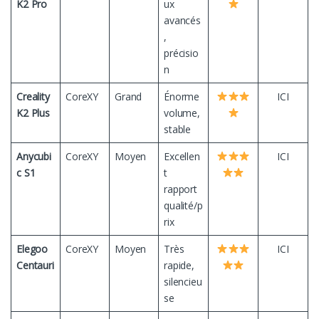
K2 Pro
ux
avancés
,
précisio
n
Creality
CoreXY
Grand
Énorme
ICI
K2 Plus
volume,
stable
Anycubi
CoreXY
Moyen
Excellen
ICI
c S1
t
rapport
qualité/p
rix
Elegoo
CoreXY
Moyen
Très
ICI
Centauri
rapide,
silencieu
se