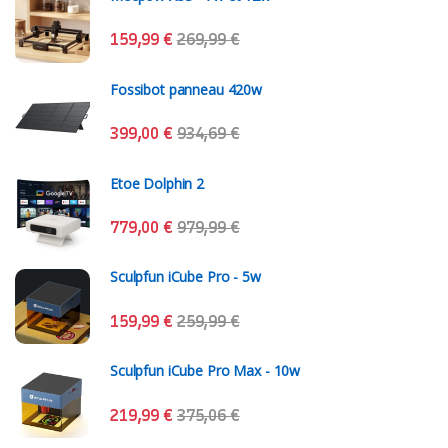
159,99
€
269,99
€
Fossibot panneau 420w
399,00
€
934,69
€
Etoe Dolphin 2
779,00
€
979,99
€
Sculpfun iCube Pro - 5w
159,99
€
259,99
€
Sculpfun iCube Pro Max - 10w
219,99
€
375,06
€