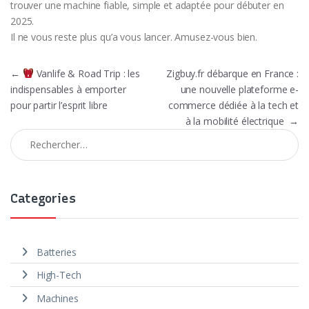
trouver une machine fiable, simple et adaptée pour débuter en
2025.
Il ne vous reste plus qu’a vous lancer. Amusez-vous bien.
Navigation de l’article
←
Vanlife & Road Trip : les
Zigbuy.fr débarque en France :
indispensables à emporter
une nouvelle plateforme e-
pour partir l’esprit libre
commerce dédiée à la tech et
à la mobilité électrique
→
Rechercher :
Categories
Batteries
High-Tech
Machines