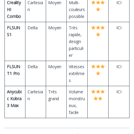
Creality
Cartesia
Moyen
Multi-
ICI
HI
n
couleurs
Combo
possible
FLSUN
Delta
Moyen
Très
ICI
S1
rapide,
design
particuli
er
FLSUN
Delta
Moyen
Vitesses
ICI
T1 Pro
extrême
s
Anycubi
Cartesia
Très
Volume
ICI
c Kobra
n
grand
monstru
3 Max
eux,
facile