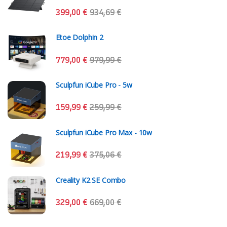
399,00
€
934,69
€
Etoe Dolphin 2
779,00
€
979,99
€
Sculpfun iCube Pro - 5w
159,99
€
259,99
€
Sculpfun iCube Pro Max - 10w
219,99
€
375,06
€
Creality K2 SE Combo
329,00
€
669,00
€