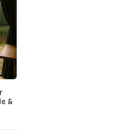
r
de &