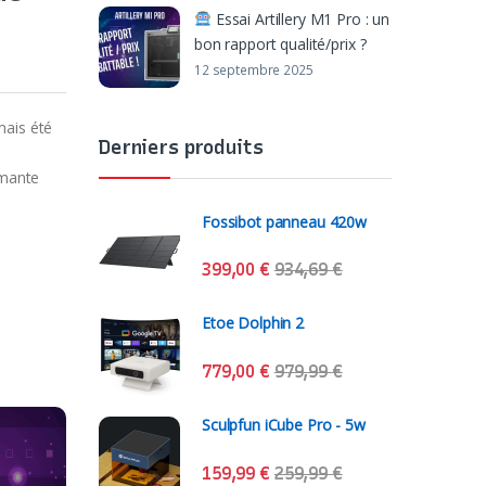
Essai Artillery M1 Pro : un
bon rapport qualité/prix ?
12 septembre 2025
mais été
Derniers produits
imante
Fossibot panneau 420w
399,00
€
934,69
€
Etoe Dolphin 2
779,00
€
979,99
€
Sculpfun iCube Pro - 5w
159,99
€
259,99
€