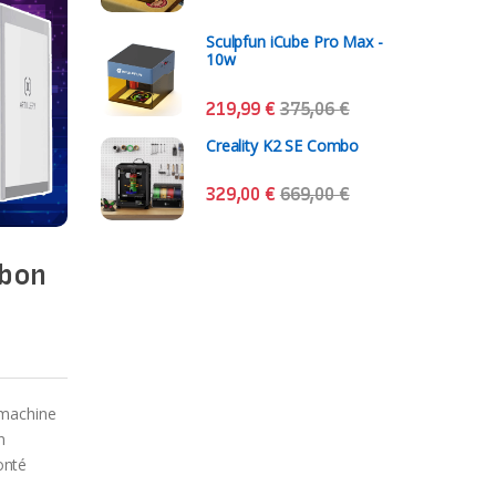
Sculpfun iCube Pro Max -
10w
219,99
€
375,06
€
Creality K2 SE Combo
329,00
€
669,00
€
 bon
 machine
n
onté