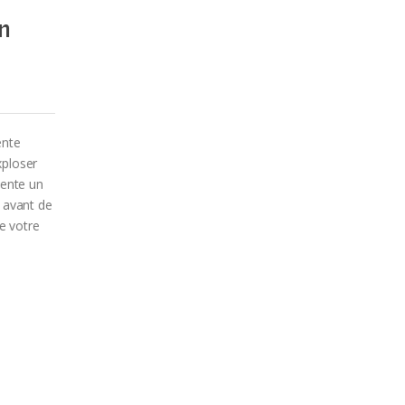
n
ente
xploser
sente un
t avant de
de votre