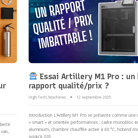
Essai Artillery M1 Pro : un
ur
rapport qualité/prix ?
High-Tech
,
Machines
12 septembre 2025
Introduction L’Artillery M1 Pro se présente comme une
« smart » et orientée performances : cadre monobloc e
berté.
aluminium, chambre chauffée active à 60 °C, hotend m
 van,
jusqu’à 320