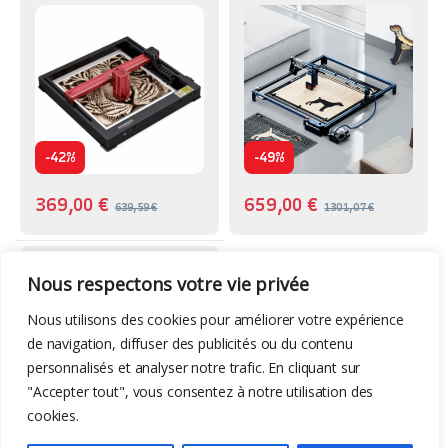
-
-
42%
49%
369,00
€
659,00
€
639,59
€
1301,07
€
Accessoires 3D
,
Machines
Nous respectons votre vie privée
Filaments Sunlu
Nous utilisons des cookies pour améliorer votre expérience
de navigation, diffuser des publicités ou du contenu
personnalisés et analyser notre trafic. En cliquant sur
"Accepter tout", vous consentez à notre utilisation des
cookies.