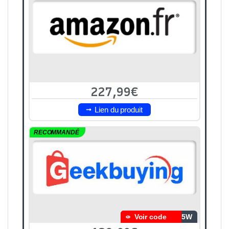
227,99€
Lien du produit
RECOMMANDÉ
Voir code
R5W