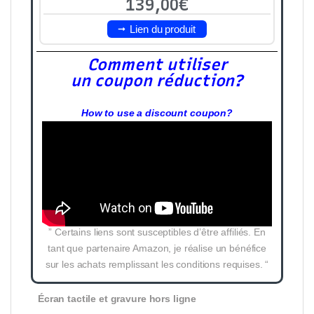
139,00€
Lien du produit
Comment utiliser
un coupon réduction?
How to use a discount coupon?
” Certains liens sont susceptibles d’être affiliés. En
tant que partenaire Amazon, je réalise un bénéfice
sur les achats remplissant les conditions requises. “
Écran tactile et gravure hors ligne