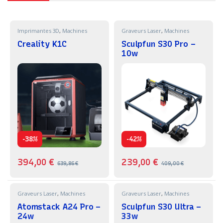
Imprimantes 3D
,
Machines
Graveurs Laser
,
Machines
Creality K1C
Sculpfun S30 Pro –
10w
-
-
38%
42%
394,00
€
239,00
€
639,86
€
409,00
€
Graveurs Laser
,
Machines
Graveurs Laser
,
Machines
Atomstack A24 Pro –
Sculpfun S30 Ultra –
24w
33w