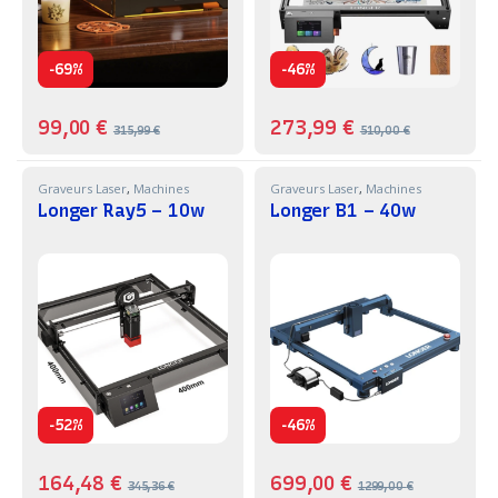
-
-
69%
46%
99,00
€
273,99
€
315,99
€
510,00
€
Graveurs Laser
,
Machines
Graveurs Laser
,
Machines
Longer Ray5 – 10w
Longer B1 – 40w
-
-
52%
46%
164,48
€
699,00
€
345,36
€
1299,00
€