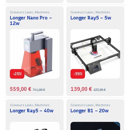
Graveurs Laser
,
Machines
Graveurs Laser
,
Machines
Longer Nano Pro –
Longer Ray5 – 5w
12w
-
-
25%
39%
559,00
€
139,00
€
744,99
€
227,99
€
Graveurs Laser
,
Machines
Graveurs Laser
,
Machines
Longer Ray5 – 40w
Longer B1 – 20w