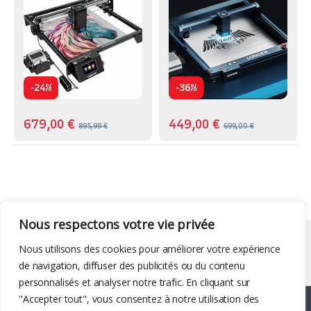
-
-
24%
36%
679,00
€
449,00
€
895,99
€
699,00
€
Nous respectons votre vie privée
Liens utiles
Nous utilisons des cookies pour améliorer votre expérience
de navigation, diffuser des publicités ou du contenu
personnalisés et analyser notre trafic. En cliquant sur
"Accepter tout", vous consentez à notre utilisation des