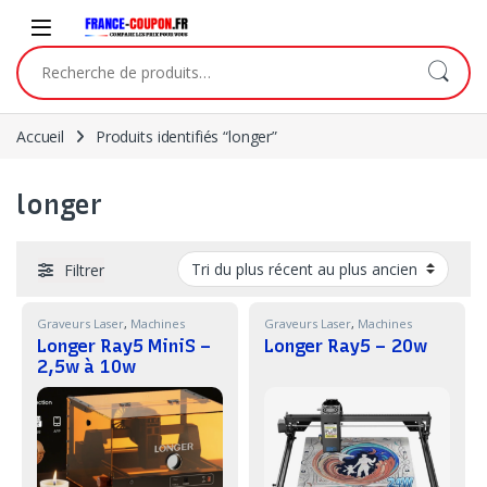
Skip to navigation
Skip to content
Recherche pour :
Accueil
Produits identifiés “longer”
longer
Filtrer
Graveurs Laser
,
Machines
Graveurs Laser
,
Machines
Longer Ray5 MiniS –
Longer Ray5 – 20w
2,5w à 10w